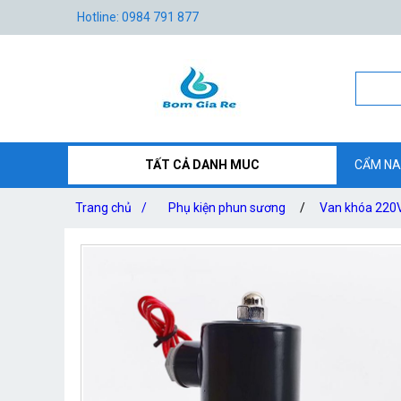
Hotline: 0984 791 877
TẤT CẢ DANH MUC
CẨM NA
Trang chủ
/
Phụ kiện phun sương
/
Van khóa 220V