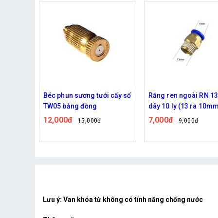
 Zoni
Béc phun sương tưới cấy số
Răng ren ngoài RN 13
h
TW05 bằng đồng
dây 10 ly (13 ra 10m
12,000đ
7,000đ
15,000đ
9,000đ
Lưu ý: Van khóa từ không có tính năng chống nước