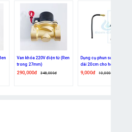
Ren
Van khóa 220V điện từ (Ren
Dụng cụ phun sương DIY
trong 27mm)
dài 20cm cho hệ thống tướ
vườn, làm mát máu tôn, đầ
290,000đ
9,000đ
348,000đ
10,000đ
phun bằng đồng