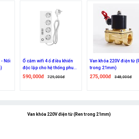
 - Nối
Ổ cắm wifi 4 ổ điều khiển
Van khóa 220V điện từ (
m)
độc lập cho hệ thống phun
trong 21mm)
sương
590,000đ
275,000đ
729,000đ
348,000đ
Van khóa 220V điện từ (Ren trong 21mm)