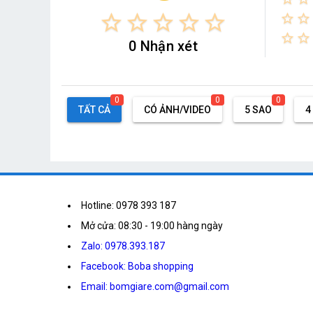
star_border
star_border
star_border
star_border
star_border
star_border
star_border
star_border
star_border
0 Nhận xét
0
0
0
TẤT CẢ
CÓ ẢNH/VIDEO
5 SAO
4
Hotline: 0978 393 187
Mở cửa: 08:30 - 19:00 hàng ngày
Zalo: 0978.393.187
Facebook: Boba shopping
Email: bomgiare.com@gmail.com