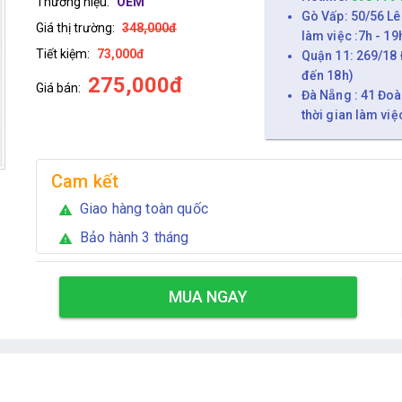
Thương hiệu:
OEM
Gò Vấp: 50/56 Lê
Giá thị trường:
348,000đ
làm việc :7h - 19
Tiết kiệm:
73,000đ
Quận 11: 269/18 
đến 18h)
275,000đ
Giá bán:
Đà Nẵng : 41 Đoà
thời gian làm việ
Cam kết
Giao hàng toàn quốc
warning
Bảo hành 3 tháng
warning
MUA NGAY