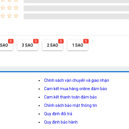
star_border
star_border
star_border
star_border
star_border
star_border
0
0
0
0
 SAO
3 SAO
2 SAO
1 SAO
Chính sách vận chuyển và giao nhận
Cam kết mua hàng online đảm bảo
Cam kết thanh toán đảm bảo
Chính sách bảo mật thông tin
Quy định đổi trả
Quy định bảo hành