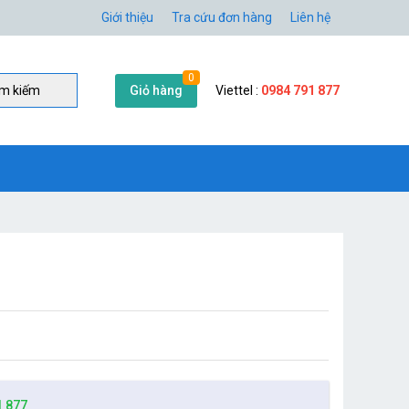
Giới thiệu
Tra cứu đơn hàng
Liên hệ
0
Giỏ hàng
Viettel :
0984 791 877
̀m kiếm
1 877