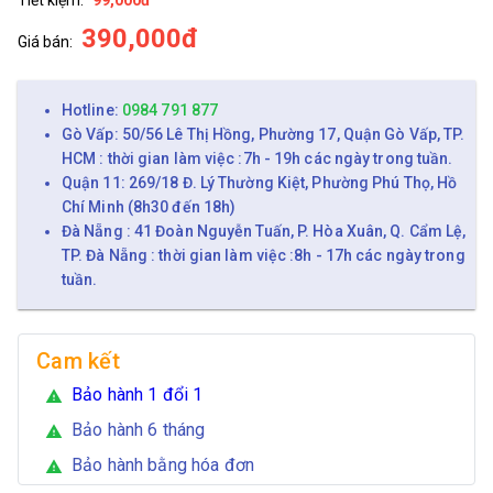
390,000đ
Giá bán:
Hotline:
0984 791 877
Gò Vấp: 50/56 Lê Thị Hồng, Phường 17, Quận Gò Vấp, TP.
HCM : thời gian làm việc :7h - 19h các ngày trong tuần.
Quận 11: 269/18 Đ. Lý Thường Kiệt, Phường Phú Thọ, Hồ
Chí Minh (8h30 đến 18h)
Đà Nẵng : 41 Đoàn Nguyễn Tuấn, P. Hòa Xuân, Q. Cẩm Lệ,
TP. Đà Nẵng : thời gian làm việc :8h - 17h các ngày trong
tuần.
Cam kết
Bảo hành 1 đổi 1
warning
Bảo hành 6 tháng
warning
Bảo hành bằng hóa đơn
warning