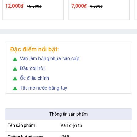
12,000đ
7,000đ
15,000đ
9,000đ
Đặc điểm nổi bật:
Van làm bằng nhựa cao cấp
warning
Đầu coil rời
warning
Ốc điều chỉnh
warning
Tắt mở nước bằng tay
warning
Thông tin sản phẩm
Tên sản phẩm
Van điện từ
Chống bụi và nước
IP68