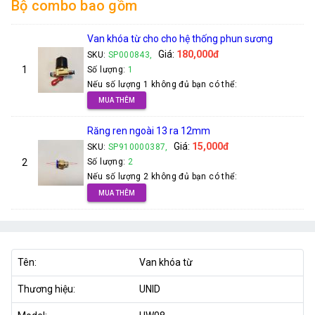
Bộ combo bao gồm
Van khóa từ cho cho hệ thống phun sương
Giá:
180,000đ
SKU:
SP000843,
1
Số lượng:
1
Nếu số lượng 1 không đủ bạn có thể:
MUA THÊM
Răng ren ngoài 13 ra 12mm
Giá:
15,000đ
SKU:
SP910000387,
2
Số lượng:
2
Nếu số lượng 2 không đủ bạn có thể:
MUA THÊM
Tên:
Van khóa từ
Thương hiệu:
UNID