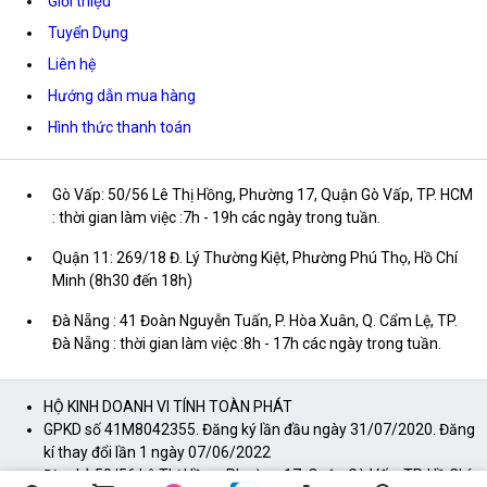
Giới thiệu
Tuyển Dụng
Liên hệ
Hướng dẫn mua hàng
Hình thức thanh toán
Gò Vấp: 50/56 Lê Thị Hồng, Phường 17, Quận Gò Vấp, TP. HCM
: thời gian làm việc :7h - 19h các ngày trong tuần.
Quận 11: 269/18 Đ. Lý Thường Kiệt, Phường Phú Thọ, Hồ Chí
Minh (8h30 đến 18h)
Đà Nẵng : 41 Đoàn Nguyễn Tuấn, P. Hòa Xuân, Q. Cẩm Lệ, TP.
Đà Nẵng : thời gian làm việc :8h - 17h các ngày trong tuần.
HỘ KINH DOANH VI TÍNH TOÀN PHÁT
GPKD số 41M8042355. Đăng ký lần đầu ngày 31/07/2020. Đăng
kí thay đổi lần 1 ngày 07/06/2022
Địa chỉ: 50/56 Lê Thị Hồng, Phường 17, Quận Gò Vấp, TP. Hồ Chí