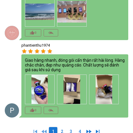
thumb_up_alt
reply_all
0
phantienthu1974
star
star
star
star
star
Giao hàng nhanh, đóng gói cẩn thận rất hài lòng. Hàng
chắc chắn, đẹp như quảng cáo. Chất lượng sẽ đánh
giá sau khi sử dụng
P
thumb_up_alt
reply_all
0
skip_previous
fast_rewind
fast_forward
skip_next
1
2
3
4