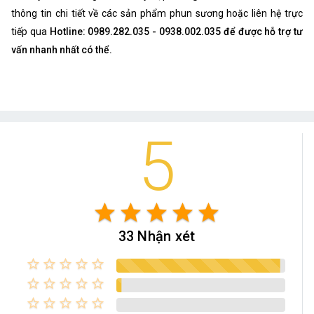
thông tin chi tiết về các sản phẩm phun sương hoặc liên hệ trực
tiếp qua
Hotline: 0989.282.035 - 0938.002.035 để được hỗ trợ tư
vấn nhanh nhất có thể.
5
star
star
star
star
star
33 Nhận xét
star_border
star_border
star_border
star_border
star_border
star_border
star_border
star_border
star_border
star_border
star_border
star_border
star_border
star_border
star_border