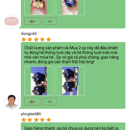
thumb_up_alt
reply_all
0
dungpdd
star
star
star
star
star
Chất lượng sản phẩm:ok Mua 2 sp này để điều khiển
tự động hệ thống tưới cây và hệ thống tưới mát mái
nhà vào mùa hè...Sp có giá cả phải chăng, giao hàng
nhanh, đóng gói cẩn thận! Rất hài lòng!
thumb_up_alt
reply_all
0
phnglee589
star
star
star
star
star
Giao hàng nhanh .goi kỹ chưa sử dụng nên kg biết ra