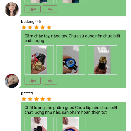
thumb_up_alt
reply_all
0
botlong446
star
star
star
star
star
Cầm chắc tay, nặng tay. Chưa sử dụng nên chưa biết
chất lượng.
thumb_up_alt
reply_all
0
p*****i
star
star
star
star
star
Chất lượng sản phẩm:good Chưa lắp nên chưa biết
chất lượng như nào, sản phẩm hoàn thiện tốt