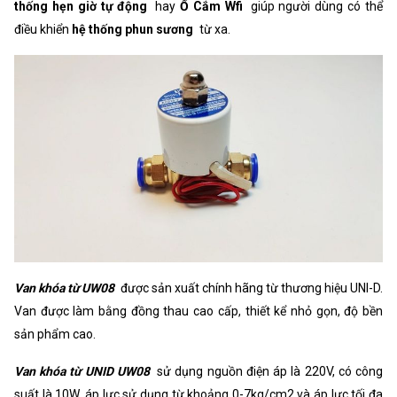
thống hẹn giờ tự động
hay
Ổ Cắm Wfi
giúp người dùng có thể
điều khiển
hệ thống phun sương
từ xa.
Van khóa từ UW08
được sản xuất chính hãng từ thương hiệu UNI-D.
Van được làm bằng đồng thau cao cấp, thiết kể nhỏ gọn, độ bền
sản phẩm cao.
Van khóa từ UNID UW08
sử dụng nguồn điện áp là 220V, có công
suất là 10W, áp lực sử dụng từ khoảng 0-7kg/cm2 và áp lực tối đa