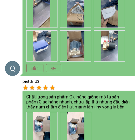
Q
thumb_up_alt
reply_all
0
pietdi_d3
star
star
star
star
star
Chất lượng sản phẩm:Ok, hàng giống mô ta sản
phẩm Giao hàng nhanh, chưa lắp thử nhưng đấu điện
thấy nam châm điện hút mạnh lắm, hy vọng là bền