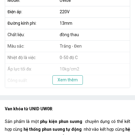
Model:
UW08
Điện áp:
220V
Đường kính phi:
13mm
Chất liệu:
đồng thau
Màu sắc:
Trắng - Đen
Nhiệt độ là việc:
0-50 độ C
Áp lực tối đa:
10kg/cm2
Xem thêm
Công suất:
10W
Van khóa từ UNID UW08:
Sản phẩm là một
phụ kiện phun sương
chuyên dụng có thể kết
hợp cùng
hệ thống phun sương tự động
nhờ vào kết hợp cùng
hệ