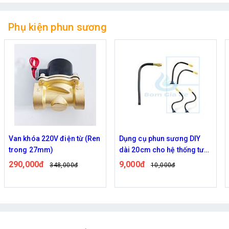
Phụ kiện phun sương
Dụng cụ phun sương DIY
Răng ngoài 21 ra 16mm
dài 20cm cho hệ thống tưới
6,000đ
7,000đ
vườn, làm mát máu tôn, đầu
9,000đ
10,000đ
phun bằng đồng