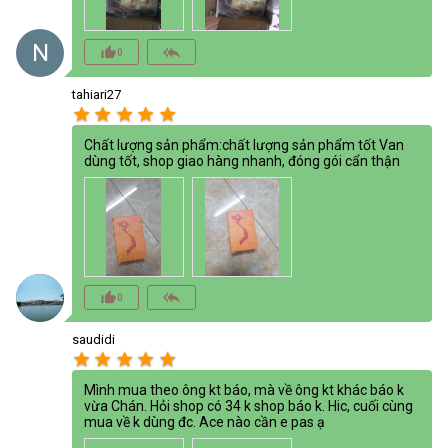
N
thumb_up_alt
reply_all
0
tahiari27
star
star
star
star
star
Chất lượng sản phẩm:chất lượng sản phẩm tốt Van
dùng tốt, shop giao hàng nhanh, đóng gói cẩn thận
thumb_up_alt
reply_all
0
saudidi
star
star
star
star
star
Mình mua theo ông kt báo, mà về ông kt khác báo k
vừa Chán. Hỏi shop có 34 k shop báo k. Hic, cuối cùng
mua về k dùng đc. Ace nào cần e pas ạ