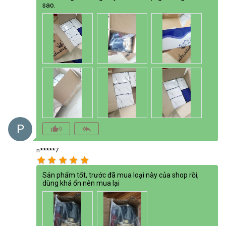
sao.
P
thumb_up_alt
reply_all
0
n*****7
star
star
star
star
star
Sản phẩm tốt, trước đã mua loại này của shop rồi,
dùng khá ổn nên mua lại