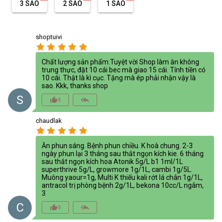
3 SAO
2 SAO
1 SAO
shoptuivi
star
star
star
star
star
Chất lượng sản phẩm:Tuyệt vời Shop làm ăn không
trung thực, đặt 10 cái bec mà giao 15 cái. Tính tiền có
10 cái. Thật là kì cục. Tặng mà ép phải nhận vậy là
sao. Kkk, thanks shop
S
thumb_up_alt
reply_all
0
chaudlak
star
star
star
star
star
Ăn phun sáng. Bệnh phun chiều. K hoà chung. 2-3
ngày phun lại 3 tháng sau thắt ngọn kích kie. 6 tháng
sau thắt ngọn kích hoa Atonik 5g/L b1 1ml/1L
superthrive 5g/L, growmore 1g/1L, cambi 1g/5L.
Muông yaour=1g, Multi K thiếu kali rớt lá chân 1g/1L,
antracol trị phòng bệnh 2g/1L, bekona 10cc/L ngâm,
3
C
thumb_up_alt
reply_all
0