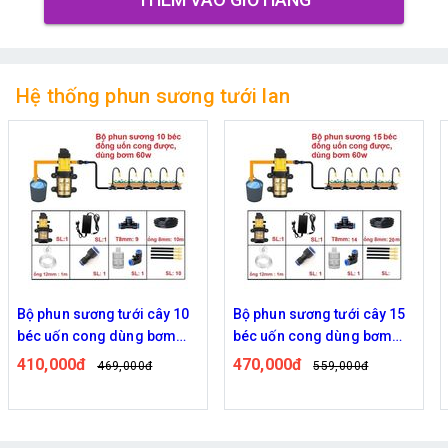
Hệ thống phun sương tưới lan
Bộ phun sương tưới cây 15
Bộ phun sương tưới cây tự
béc uốn cong dùng bơm
động 20 béc uốn cong bơm
60w
đôi 96w time
470,000đ
820,000đ
559,000đ
939,000đ