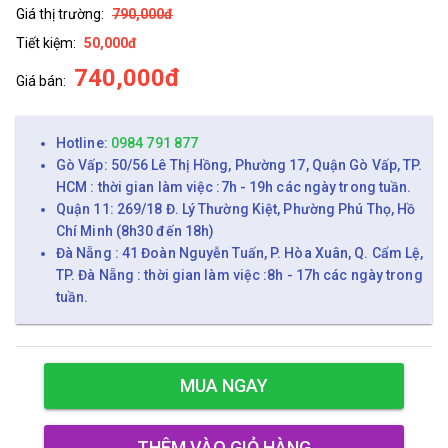
Giá thị trường:
790,000đ
Tiết kiệm:
50,000đ
740,000đ
Giá bán:
Hotline:
0984 791 877
Gò Vấp: 50/56 Lê Thị Hồng, Phường 17, Quận Gò Vấp, TP.
HCM : thời gian làm việc :7h - 19h các ngày trong tuần.
Quận 11: 269/18 Đ. Lý Thường Kiệt, Phường Phú Thọ, Hồ
Chí Minh (8h30 đến 18h)
Đà Nẵng : 41 Đoàn Nguyễn Tuấn, P. Hòa Xuân, Q. Cẩm Lệ,
TP. Đà Nẵng : thời gian làm việc :8h - 17h các ngày trong
tuần.
MUA NGAY
THÊM VÀO GIỎ HÀNG