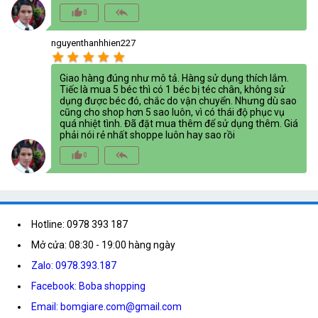
thumb_up_alt
reply_all
0
nguyenthanhhien227
star
star
star
star
star
Giao hàng đúng như mô tả. Hàng sử dụng thích lắm.
Tiếc là mua 5 béc thì có 1 béc bị téc chân, không sử
dụng được béc đó, chắc do vận chuyển. Nhưng dù sao
cũng cho shop hơn 5 sao luôn, vì có thái độ phục vụ
quá nhiệt tình. Đã đặt mua thêm để sử dụng thêm. Giá
phải nói rẻ nhất shoppe luôn hay sao rồi
thumb_up_alt
reply_all
0
Hotline: 0978 393 187
Mở cửa: 08:30 - 19:00 hàng ngày
Zalo: 0978.393.187
Facebook: Boba shopping
Email: bomgiare.com@gmail.com