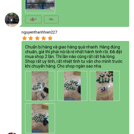
thumb_up_alt
reply_all
0
nguyenthanhhien227
star
star
star
star
star
Chuẩn bị hàng và giao hàng quá nhanh. Hàng đúng
chuẩn, giá thì phải nói là rẻ nhất hành tinh rồi. Đã đặt
mua shop 2 lần. Thì lần nào cũng rất rất hài lòng.
Shop rất uy tính, rất nhiệt tình tư vấn cho mình trước
khi chuyển hàng. Cho shop ngàn sao nha.