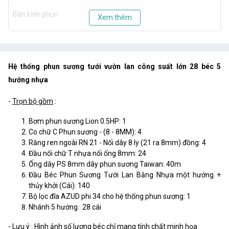
Bán kính phun
0,7 - 1m
Xem thêm
Áp suất hoạt động
1.5 - 4 Bar
Hệ thống phun sương tưới vườn lan công suất lớn 28 béc 5
hướng nhựa
-
Trọn bộ gồm
:
Bơm phun sương Lion 0.5HP: 1
Co chữ C Phun sương - (8 - 8MM): 4
Răng ren ngoài RN 21 - Nối dây 8 ly (21 ra 8mm) đồng: 4
Đầu nối chữ T nhựa nối ống 8mm: 24
Ống dây PS 8mm dây phun sương Taiwan: 40m
Đầu Béc Phun Sương Tưới Lan Bằng Nhựa một hướng +
thủy khởi (Cái): 140
Bộ lọc đĩa AZUD phi 34 cho hệ thống phun sương: 1
Nhánh 5 hướng : 28 cái
-
Lưu ý
: Hình ảnh số lượng béc chỉ mang tính chất minh họa