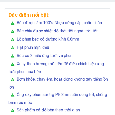
Đặc điểm nổi bật:
Béc được làm 100% Nhựa cứng cáp, chắc chắn
warning
Béc chịu được nhiệt độ thời tiết ngoài trời tốt
warning
Lỗ phun béc có đường kính 0.8mm
warning
Hạt phun mịn, đều
warning
Béc có 2 hiệu ứng tưới và phun
warning
Xoay theo hướng mũi tên để điều chỉnh hiệu ứng
warning
tưới phun của béc
Bơm khỏe, chạy êm, hoạt động không gây tiếng ồn
warning
lớn
Ống dây phun sương PE 8mm uốn cong tốt, chống
warning
bám rêu mốc
Sản phẩm có độ bền theo thời gian
warning