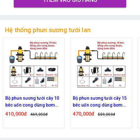
Hệ thống phun sương tưới lan
Bộ phun sương tưới cây 15
Bộ phun sương tưới cây tự
béc uốn cong dùng bơm
động 20 béc uốn cong bơm
60w
đôi 96w time
470,000đ
820,000đ
559,000đ
939,000đ