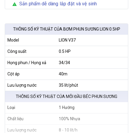
Sản phẩm dễ dàng lắp đặt và vệ sinh
warning
THÔNG SỐ KỸ THUẬT CỦA BƠM PHUN SƯƠNG LION 0.5HP
Model
LION V37
Công suất
0.5 HP
Họng phun / Họng xả
34/34
Cột áp
40m
Lưu lượng nước
35 lít/phút
THÔNG SỐ KỸ THUẬT CỦA MỖI ĐẦU BÉC PHUN SƯƠNG
Loại
1 Hướng
Chất liệu
100% Nhựa
Lưu lượng nước
8 - 10 lít/h