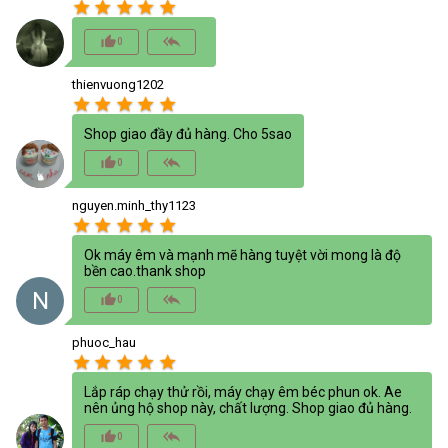
star
star
star
star
star
thumb_up_alt
reply_all
0
thienvuong1202
star
star
star
star
star
Shop giao đầy đủ hàng. Cho 5sao
thumb_up_alt
reply_all
0
nguyen.minh_thy1123
star
star
star
star
star
Ok máy êm và mạnh mẽ hàng tuyệt vời mong là độ
bền cao.thank shop
N
thumb_up_alt
reply_all
0
phuoc_hau
star
star
star
star
star
Lắp ráp chạy thử rồi, máy chạy êm béc phun ok. Ae
nên ủng hộ shop này, chất lượng. Shop giao đủ hàng.
thumb_up_alt
reply_all
0