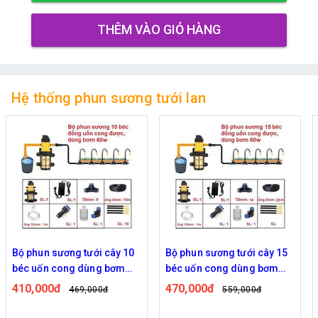
THÊM VÀO GIỎ HÀNG
Hệ thống phun sương tưới lan
Bộ phun sương tưới cây 10
Bộ phun sương tưới cây 15
béc uốn cong dùng bơm
béc uốn cong dùng bơm
60w
60w
410,000đ
470,000đ
469,000đ
559,000đ