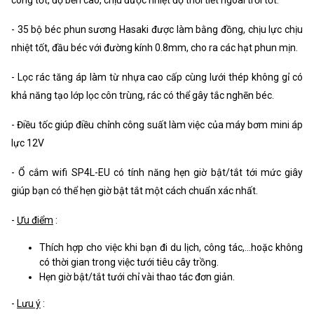
- 35 bộ béc phun sương Hasaki được làm bằng đồng, chịu lực chịu
nhiệt tốt, đầu béc với đường kính 0.8mm, cho ra các hạt phun mịn.
- Lọc rác tăng áp làm từ nhựa cao cấp cùng lưới thép không gỉ có
khả năng tạo lớp lọc côn trùng, rác có thể gây tắc nghẽn béc.
- Điều tốc giúp điều chỉnh công suất làm việc của máy bơm mini áp
lực 12V
- Ổ cắm wifi SP4L-EU có tính năng hẹn giờ bật/tắt tới mức giây
giúp bạn có thể hẹn giờ bật tắt một cách chuẩn xác nhất.
-
Ưu điểm
:
Thích hợp cho việc khi bạn đi du lịch, công tác,...hoặc không
có thời gian trong việc tưới tiêu cây trồng.
Hẹn giờ bật/tắt tưới chỉ vài thao tác đơn giản.
-
Lưu ý
: