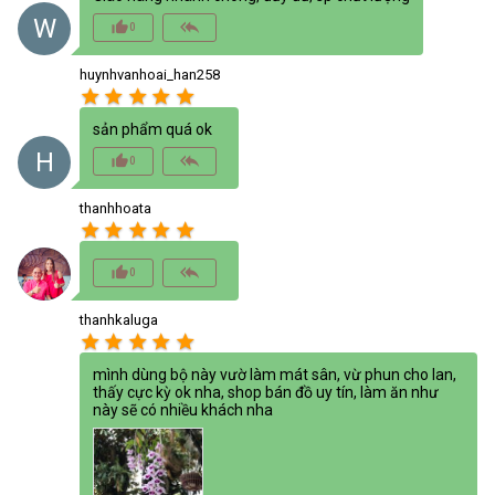
W
thumb_up_alt
reply_all
0
huynhvanhoai_han258
star
star
star
star
star
sản phẩm quá ok
H
thumb_up_alt
reply_all
0
thanhhoata
star
star
star
star
star
thumb_up_alt
reply_all
0
thanhkaluga
star
star
star
star
star
mình dùng bộ này vườ làm mát sân, vừ phun cho lan,
thấy cực kỳ ok nha, shop bán đồ uy tín, làm ăn như
này sẽ có nhiều khách nha