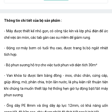
Kích thước :
16.5cm x 9.6cm x 6cm
Trọng lượng :
0.5kg
Thông tin chi tiết của bộ sản phẩm :
- Máy được thiết kế nhỏ gọn, có công tắc kín và lớp phủ điện để ức
chế việc ăn mòn, các tab gắn cao su mềm để giảm rung.
- Động cơ máy bơm có tuổi thọ cao, được trang bị bộ ngắt nhiệt
tích hợp.
- Bộ phun sương hỗ trợ cho việc tưới phun với diện tích 30m²
- Van khóa từ được làm bằng đồng - inox, chắc chắn, cứng cáp,
giúp đóng, mở, phân chia, trộn lẫn nước, là phụ kiện rất thuận tiện
khi chúng ta muốn thiết lập hệ thống hẹn giờ tự động bật/tắt máy
phun sương.
- Ống dây PE 8mm và ống dây áp lực 12mm, có khả năng uốn
cong tốt, độ bền cao, chịu được nhiệt độ thời tiết ngoài trời tốt.