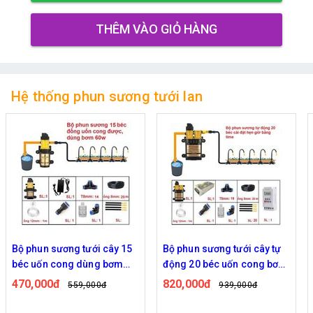
THÊM VÀO GIỎ HÀNG
Hệ thống phun sương tưới lan
Bộ phun sương tưới cây 15
Bộ phun sương tưới cây tự
béc uốn cong dùng bơm
động 20 béc uốn cong bơm
60w
đôi 96w time
470,000đ
820,000đ
559,000đ
939,000đ