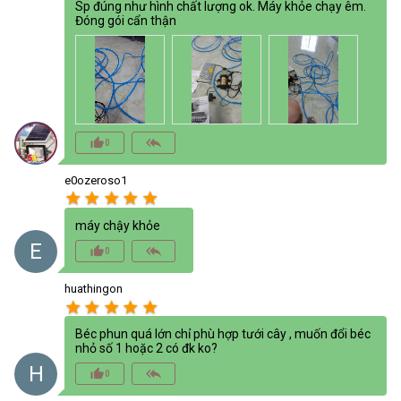
Sp đúng như hình chất lượng ok. Máy khỏe chạy êm.
Đóng gói cẩn thận
thumb_up_alt
reply_all
0
e0ozeroso1
star
star
star
star
star
máy chậy khỏe
E
thumb_up_alt
reply_all
0
huathingon
star
star
star
star
star
Béc phun quá lớn chỉ phù hợp tưới cây , muốn đổi béc
nhỏ số 1 hoặc 2 có đk ko?
H
thumb_up_alt
reply_all
0