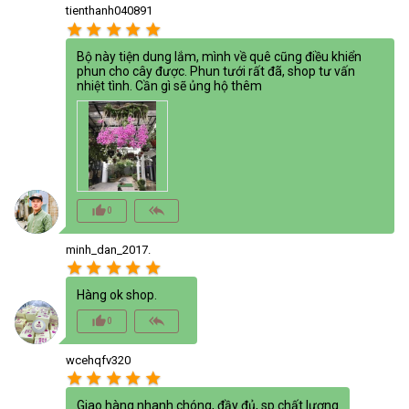
tienthanh040891
star
star
star
star
star
Bộ này tiện dung lắm, mình về quê cũng điều khiển
phun cho cây được. Phun tưới rất đã, shop tư vấn
nhiệt tình. Cần gì sẽ ủng hộ thêm
thumb_up_alt
reply_all
0
minh_dan_2017.
star
star
star
star
star
Hàng ok shop.
thumb_up_alt
reply_all
0
wcehqfv320
star
star
star
star
star
Giao hàng nhanh chóng, đầy đủ, sp chất lượng