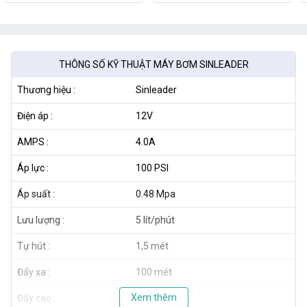
THÔNG SỐ KỸ THUẬT MÁY BƠM SINLEADER
Thương hiệu :
Sinleader
Điện áp :
12V
AMPS :
4.0A
Áp lực :
100 PSI
Áp suất :
0.48 Mpa
Lưu lượng :
5 lít/phút
Tự hút :
1,5 mét
Đẩy xa :
100 mét
Xem thêm
Đẩy cao :
> 15 mét