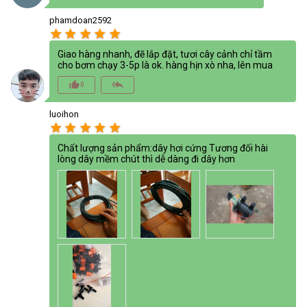
phamdoan2592
star
star
star
star
star
Giao hàng nhanh, đẽ lắp đặt, tươi cây cảnh chỉ tầm
cho bơm chạy 3-5p là ok. hàng hịn xò nha, lên mua
thumb_up_alt
reply_all
0
luoihon
star
star
star
star
star
Chất lượng sản phẩm:dây hơi cứng Tương đối hài
lòng dây mềm chút thì dễ dàng đi dây hơn