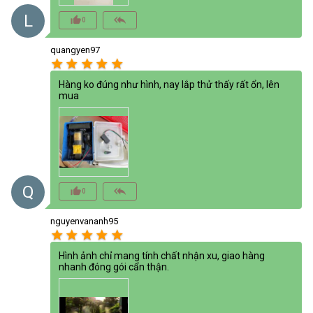
L
thumb_up_alt
reply_all
0
quangyen97
star
star
star
star
star
Hàng ko đúng như hình, nay lắp thử thấy rất ổn, lên
mua
Q
thumb_up_alt
reply_all
0
nguyenvananh95
star
star
star
star
star
Hình ảnh chỉ mang tính chất nhận xu, giao hàng
nhanh đóng gói cẩn thận.