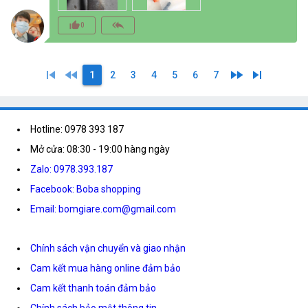
thumb_up_alt
reply_all
0
skip_previous
fast_rewind
fast_forward
skip_next
1
2
3
4
5
6
7
Hotline: 0978 393 187
Mở cửa: 08:30 - 19:00 hàng ngày
Zalo: 0978.393.187
Facebook: Boba shopping
Email: bomgiare.com@gmail.com
Chính sách vận chuyển và giao nhận
Cam kết mua hàng online đảm bảo
Cam kết thanh toán đảm bảo
Chính sách bảo mật thông tin