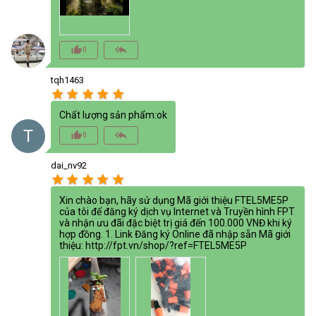
thumb_up_alt
reply_all
0
tqh1463
star
star
star
star
star
Chất lượng sản phẩm:ok
T
thumb_up_alt
reply_all
0
dai_nv92
star
star
star
star
star
Xin chào bạn, hãy sử dụng Mã giới thiệu FTEL5ME5P
của tôi để đăng ký dịch vụ Internet và Truyền hình FPT
và nhận ưu đãi đặc biệt trị giá đến 100.000 VNĐ khi ký
hợp đồng. 1. Link Đăng ký Online đã nhập sẵn Mã giới
thiệu: http://fpt.vn/shop/?ref=FTEL5ME5P