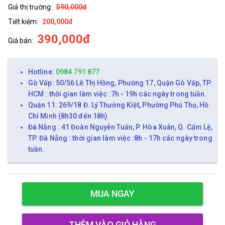
Giá thị trường:
590,000đ
Tiết kiệm:
200,000đ
390,000đ
Giá bán:
Hotline:
0984 791 877
Gò Vấp: 50/56 Lê Thị Hồng, Phường 17, Quận Gò Vấp, TP.
HCM : thời gian làm việc :7h - 19h các ngày trong tuần.
Quận 11: 269/18 Đ. Lý Thường Kiệt, Phường Phú Thọ, Hồ
Chí Minh (8h30 đến 18h)
Đà Nẵng : 41 Đoàn Nguyễn Tuấn, P. Hòa Xuân, Q. Cẩm Lệ,
TP. Đà Nẵng : thời gian làm việc :8h - 17h các ngày trong
tuần.
MUA NGAY
THÊM VÀO GIỎ HÀNG