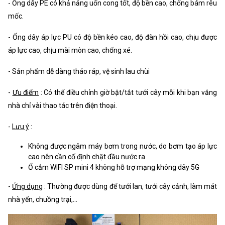
- Ống dây PE có khả năng uốn cong tốt, độ bền cao, chống bám rêu
mốc.
- Ống dây áp lực PU có độ bền kéo cao, độ đàn hồi cao, chịu được
áp lực cao, chịu mài mòn cao, chống xé.
- Sản phẩm dễ dàng tháo ráp, vệ sinh lau chùi
-
Ưu điểm
: Có thể điều chỉnh giờ bật/tắt tưới cây mỗi khi bạn vắng
nhà chỉ vài thao tác trên điện thoại.
-
Lưu ý
:
Không được ngâm máy bơm trong nước, do bơm tạo áp lực
cao nên cần cố định chặt đầu nước ra
Ổ cắm WIFI SP mini 4 không hỗ trợ mạng không dây 5G
-
Ứng dụng
: Thường được dùng để tưới lan, tưới cây cảnh, làm mát
nhà yến, chuồng trại,...