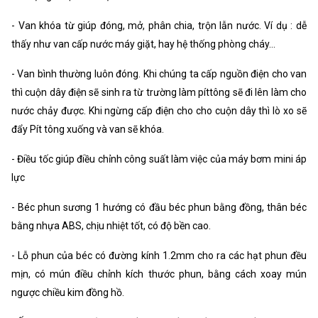
- Van khóa từ giúp đóng, mở, phân chia, trộn lẫn nước. Ví dụ : dễ
thấy như van cấp nước máy giặt, hay hệ thống phòng cháy…
- Van bình thường luôn đóng. Khi chúng ta cấp nguồn điện cho van
thì cuộn dây điện sẽ sinh ra từ trường làm píttông sẽ đi lên làm cho
nước chảy được. Khi ngừng cấp điện cho cho cuộn dây thì lò xo sẽ
đẩy Pít tông xuống và van sẽ khóa.
- Điều tốc giúp điều chỉnh công suất làm việc của máy bơm mini áp
lực
- Béc phun sương 1 hướng có đầu béc phun bằng đồng, thân béc
bằng nhựa ABS, chịu nhiệt tốt, có độ bền cao.
- Lỗ phun của béc có đường kính 1.2mm cho ra các hạt phun đều
mịn, có mún điều chỉnh kích thước phun, bằng cách xoay mún
ngược chiều kim đồng hồ.