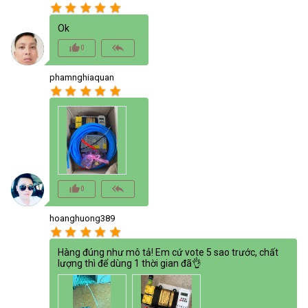
star
star
star
star
star
Ok
thumb_up_alt
reply_all
0
phamnghiaquan
star
star
star
star
star
thumb_up_alt
reply_all
0
hoanghuong389
star
star
star
star
star
Hàng đúng như mô tả! Em cứ vote 5 sao trước, chất
lượng thì để dùng 1 thời gian đã👌