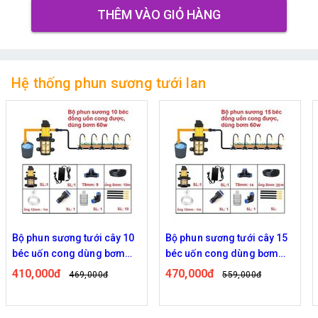
THÊM VÀO GIỎ HÀNG
Hệ thống phun sương tưới lan
Bộ phun sương tưới cây 15
Bộ phun sương tưới cây tự
béc uốn cong dùng bơm
động 20 béc uốn cong bơm
60w
đôi 96w time
470,000đ
820,000đ
559,000đ
939,000đ