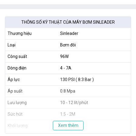
THÔNG SỐ KỸ THUẬT CỦA MÁY BƠM SINLEADER
Thương hiệu
Sinleader
Loại
Bơm đôi
Công suất
96W
Dòng điện
4 - 7A
Áp lực
130 PSI ( 8.3 Bar )
Áp suất
0.8 Mpa
Lưu lượng
10 - 12 lít/phút
Sức hút
1.5 - 2M
Xem thêm
Khối lượng
1.2 kg