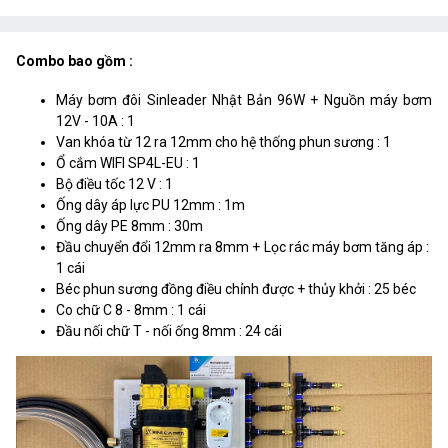
Combo bao gồm :
Máy bơm đôi Sinleader Nhật Bản 96W + Nguồn máy bơm
12V - 10A : 1
Van khóa từ 12 ra 12mm cho hệ thống phun sương : 1
Ổ cắm WIFI SP4L-EU : 1
Bộ điều tốc 12 V : 1
Ống dây áp lực PU 12mm : 1m
Ống dây PE 8mm : 30m
Đầu chuyển đổi 12mm ra 8mm + Lọc rác máy bơm tăng áp :
1 cái
Béc phun sương đồng điều chỉnh được + thủy khởi : 25 béc
Co chữ C 8 - 8mm : 1 cái
Đầu nối chữ T - nối ống 8mm : 24 cái