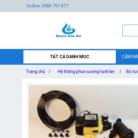
Hotline: 0984 791 877
TẤT CẢ DANH MUC
CẨM NA
Trang chủ
/
Hệ thống phun sương tưới lan
/
Bộ tư