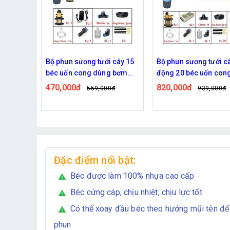
 cây 10
Bộ phun sương tưới cây 15
Bộ phun sương tưới câ
g bơm
béc uốn cong dùng bơm
động 20 béc uốn con
60w
đôi 96w time
470,000đ
820,000đ
0đ
559,000đ
939,000đ
Đặc điểm nổi bật:
Béc được làm 100% nhựa cao cấp
warning
Béc cứng cáp, chịu nhiệt, chịu lực tốt
warning
Có thể xoay đầu béc theo hướng mũi tên để 
warning
phun