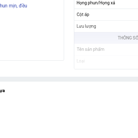
Họng phun/Họng xả
hun mịn, đều
Cột áp
Lưu lượng
THÔNG SỐ
Tên sản phẩm
Loại
Lưu lượng nước
Bán kính phun
hựa
Áp suất hoạt động