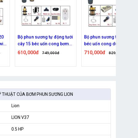
20
Bộ phun sương tự động tưới
Bộ phun sương tưới cây 20
ifi
cây 15 béc uốn cong bơm
béc uốn cong dùng bơm
60w kết nối wifi
đôi 96w
610,000đ
710,000đ
đ
749,000đ
829,000đ
Ỹ THUẬT CỦA BƠM PHUN SƯƠNG LION
Lion
LION V37
0.5 HP