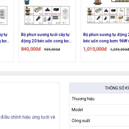
y tự
Bộ phun sương tưới cây tự
Bộ phun sương tự động 
g bơm
động 20 béc uốn cong bơm
béc uốn cong bơm 96W w
đôi 96w điều khiển bằng
van từ ren 21 ra 12mm
840,000đ
1,010,000đ
959,000đ
1,259,000
wifi
THÔNG SỐ K
Thương hiệu
Model
điều chỉnh hiệu ứng tưới và
Công suất