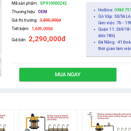
Mã sản phẩm:
SP910000242
Hotline:
0984 79
Thương hiệu:
OEM
Gò Vấp: 50/56 Lê
Giá thị trường:
3,895,000đ
làm việc :7h - 19
Tiết kiệm:
1,605,000đ
Quận 11: 269/18 
đến 18h)
2,290,000đ
Giá bán:
Đà Nẵng : 41 Đoà
thời gian làm việ
MUA NGAY