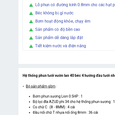
Lỗ phun có đường kính 0.8mm cho các hạt p
warning
Béc không bị gỉ nước
warning
Bơm hoạt động khỏe, chạy êm
warning
Sản phẩm có độ bền cao
warning
Sản phẩm dễ dàng lắp đặt
warning
Tiết kiệm nước và điện năng
warning
Hệ thống phun tưới vườn lan 40 béc 4 hướng đầu tưới n
-
Bộ sản phẩm gồm
:
Bơm phun sương Lion 0.5HP : 1
Bộ lọc đĩa AZUD phi 34 cho hệ thống phun sương : 1
Co chữ C (8 - 8MM) : 4 cái
Đầu nối chữ T nhựa nối ống 8mm : 36 cái