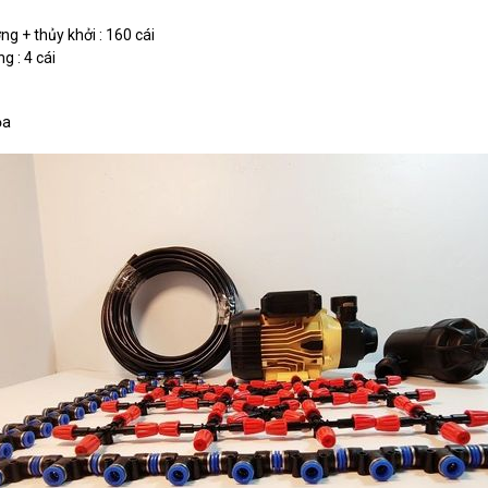
 + thủy khởi : 160 cái
g : 4 cái
ọa