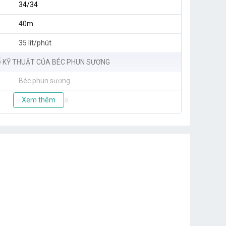
34/34
40m
35 lít/phút
 KỸ THUẬT CỦA BÉC PHUN SƯƠNG
Béc phun sương
1 Hướng - Nhựa
Xem thêm
8 - 10 lít/h
0,7 - 1m
1.5 - 4 Bar