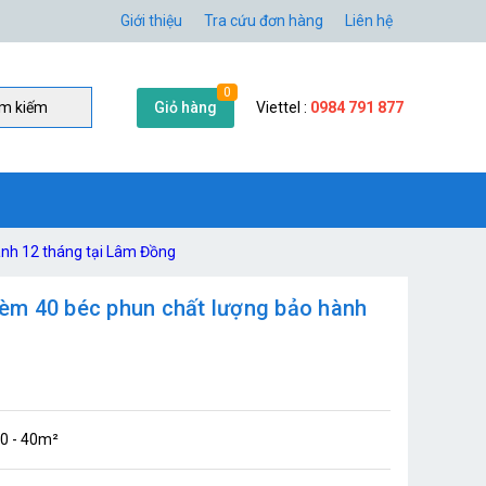
Giới thiệu
Tra cứu đơn hàng
Liên hệ
0
Giỏ hàng
Viettel :
0984 791 877
̀m kiếm
ành 12 tháng tại Lâm Đồng
 kèm 40 béc phun chất lượng bảo hành
30 - 40m²