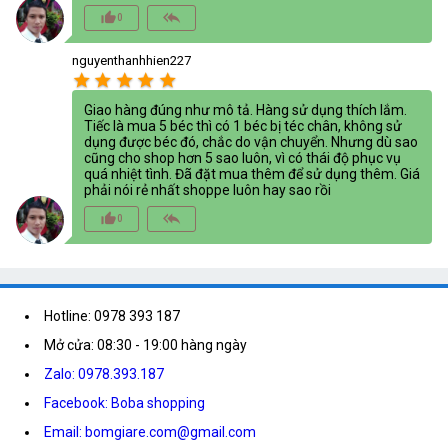
thumb_up_alt
reply_all
0
nguyenthanhhien227
star
star
star
star
star
Giao hàng đúng như mô tả. Hàng sử dụng thích lắm.
Tiếc là mua 5 béc thì có 1 béc bị téc chân, không sử
dụng được béc đó, chắc do vận chuyển. Nhưng dù sao
cũng cho shop hơn 5 sao luôn, vì có thái độ phục vụ
quá nhiệt tình. Đã đặt mua thêm để sử dụng thêm. Giá
phải nói rẻ nhất shoppe luôn hay sao rồi
thumb_up_alt
reply_all
0
Hotline: 0978 393 187
Mở cửa: 08:30 - 19:00 hàng ngày
Zalo: 0978.393.187
Facebook: Boba shopping
Email: bomgiare.com@gmail.com