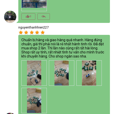
thumb_up_alt
reply_all
0
nguyenthanhhien227
star
star
star
star
star
Chuẩn bị hàng và giao hàng quá nhanh. Hàng đúng
chuẩn, giá thì phải nói là rẻ nhất hành tinh rồi. Đã đặt
mua shop 2 lần. Thì lần nào cũng rất rất hài lòng.
Shop rất uy tính, rất nhiệt tình tư vấn cho mình trước
khi chuyển hàng. Cho shop ngàn sao nha.