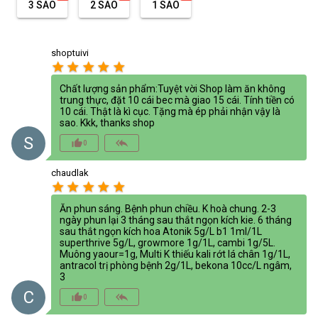
3 SAO
2 SAO
1 SAO
shoptuivi
star
star
star
star
star
Chất lượng sản phẩm:Tuyệt vời Shop làm ăn không
trung thực, đặt 10 cái bec mà giao 15 cái. Tính tiền có
10 cái. Thật là kì cục. Tặng mà ép phải nhận vậy là
sao. Kkk, thanks shop
S
thumb_up_alt
reply_all
0
chaudlak
star
star
star
star
star
Ăn phun sáng. Bệnh phun chiều. K hoà chung. 2-3
ngày phun lại 3 tháng sau thắt ngọn kích kie. 6 tháng
sau thắt ngọn kích hoa Atonik 5g/L b1 1ml/1L
superthrive 5g/L, growmore 1g/1L, cambi 1g/5L.
Muông yaour=1g, Multi K thiếu kali rớt lá chân 1g/1L,
antracol trị phòng bệnh 2g/1L, bekona 10cc/L ngâm,
3
C
thumb_up_alt
reply_all
0