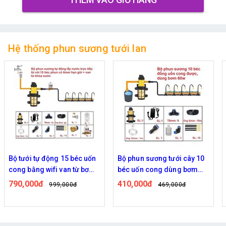
Hệ thống phun sương tưới lan
Bộ phun sương tưới cây 10
Bộ phun sương tưới cây 15
béc uốn cong dùng bơm
béc uốn cong dùng bơm
60w
60w
410,000đ
470,000đ
469,000đ
559,000đ