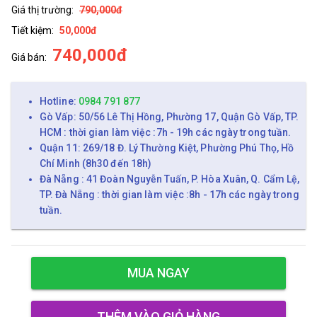
Giá thị trường:
790,000đ
Tiết kiệm:
50,000đ
740,000đ
Giá bán:
Hotline:
0984 791 877
Gò Vấp: 50/56 Lê Thị Hồng, Phường 17, Quận Gò Vấp, TP.
HCM : thời gian làm việc :7h - 19h các ngày trong tuần.
Quận 11: 269/18 Đ. Lý Thường Kiệt, Phường Phú Thọ, Hồ
Chí Minh (8h30 đến 18h)
Đà Nẵng : 41 Đoàn Nguyễn Tuấn, P. Hòa Xuân, Q. Cẩm Lệ,
TP. Đà Nẵng : thời gian làm việc :8h - 17h các ngày trong
tuần.
MUA NGAY
THÊM VÀO GIỎ HÀNG