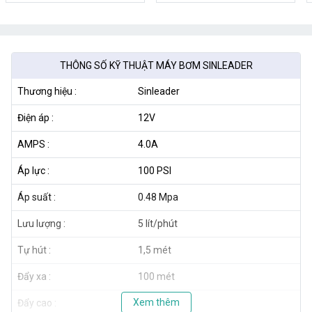
THÔNG SỐ KỸ THUẬT MÁY BƠM SINLEADER
Thương hiệu :
Sinleader
Điện áp :
12V
AMPS :
4.0A
Áp lực :
100 PSI
Áp suất :
0.48 Mpa
Lưu lượng :
5 lít/phút
Tự hút :
1,5 mét
Đẩy xa :
100 mét
Xem thêm
Đẩy cao :
> 15 mét