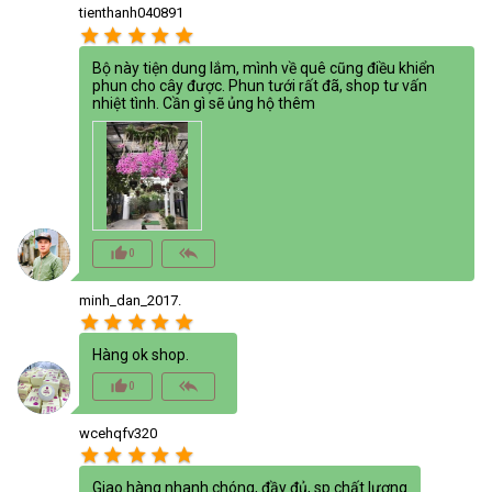
tienthanh040891
star
star
star
star
star
Bộ này tiện dung lắm, mình về quê cũng điều khiển
phun cho cây được. Phun tưới rất đã, shop tư vấn
nhiệt tình. Cần gì sẽ ủng hộ thêm
thumb_up_alt
reply_all
0
minh_dan_2017.
star
star
star
star
star
Hàng ok shop.
thumb_up_alt
reply_all
0
wcehqfv320
star
star
star
star
star
Giao hàng nhanh chóng, đầy đủ, sp chất lượng