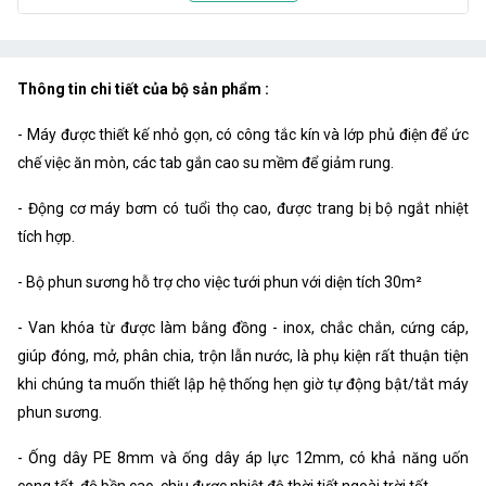
Kích thước :
16.5cm x 9.6cm x 6cm
Trọng lượng :
0.5kg
Thông tin chi tiết của bộ sản phẩm :
- Máy được thiết kế nhỏ gọn, có công tắc kín và lớp phủ điện để ức
chế việc ăn mòn, các tab gắn cao su mềm để giảm rung.
- Động cơ máy bơm có tuổi thọ cao, được trang bị bộ ngắt nhiệt
tích hợp.
- Bộ phun sương hỗ trợ cho việc tưới phun với diện tích 30m²
- Van khóa từ được làm bằng đồng - inox, chắc chắn, cứng cáp,
giúp đóng, mở, phân chia, trộn lẫn nước, là phụ kiện rất thuận tiện
khi chúng ta muốn thiết lập hệ thống hẹn giờ tự động bật/tắt máy
phun sương.
- Ống dây PE 8mm và ống dây áp lực 12mm, có khả năng uốn
cong tốt, độ bền cao, chịu được nhiệt độ thời tiết ngoài trời tốt.