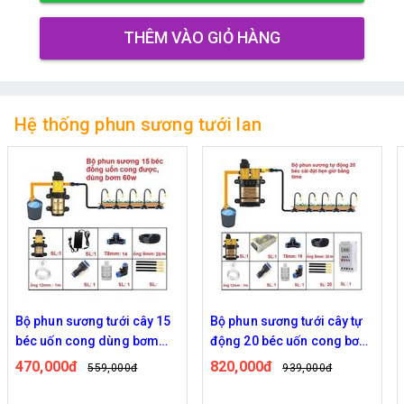
THÊM VÀO GIỎ HÀNG
Hệ thống phun sương tưới lan
Bộ phun sương tưới cây tự
Bộ phun sương tưới cây tự
động 20 béc uốn cong bơm
động 20 béc uốn cong bơm
đôi 96w time
đôi 96w điều khiển bằng
820,000đ
840,000đ
939,000đ
959,000đ
wifi