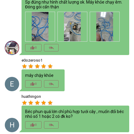
Sp đúng như hình chất lượng ok. Máy khỏe chạy êm.
Đóng gói cẩn thận
thumb_up_alt
reply_all
0
e0ozeroso1
star
star
star
star
star
máy chậy khỏe
E
thumb_up_alt
reply_all
0
huathingon
star
star
star
star
star
Béc phun quá lớn chỉ phù hợp tưới cây , muốn đổi béc
nhỏ số 1 hoặc 2 có đk ko?
H
thumb_up_alt
reply_all
0