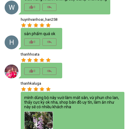
W
thumb_up_alt
reply_all
0
huynhvanhoai_han258
star
star
star
star
star
sản phẩm quá ok
H
thumb_up_alt
reply_all
0
thanhhoata
star
star
star
star
star
thumb_up_alt
reply_all
0
thanhkaluga
star
star
star
star
star
mình dùng bộ này vườ làm mát sân, vừ phun cho lan,
thấy cực kỳ ok nha, shop bán đồ uy tín, làm ăn như
này sẽ có nhiều khách nha