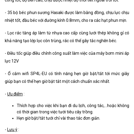
- 35 bộ béc phun sương Hasaki được làm bằng đồng, chịu lực chịu
nhiệt tốt, đầu béc với đường kính 0.8mm, cho ra các hạt phun mịn.
- Lọc rác tăng áp làm từ nhựa cao cấp cùng lưới thép không gỉ có
khả năng tạo lớp lọc côn trùng, rác có thể gây tắc nghẽn béc.
- Điều tốc giúp điều chỉnh công suất làm việc của máy bơm mini áp
lực 12V
- Ổ cắm wifi SP4L-EU có tính năng hẹn giờ bật/tắt tới mức giây
giúp bạn có thể hẹn giờ bật tắt một cách chuẩn xác nhất.
-
Ưu điểm
:
Thích hợp cho việc khi bạn đi du lịch, công tác,...hoặc không
có thời gian trong việc tưới tiêu cây trồng.
Hẹn giờ bật/tắt tưới chỉ vài thao tác đơn giản.
-
Lưu ý
: