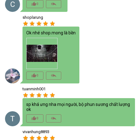
C
thumb_up_alt
reply_all
0
shoplarung
star
star
star
star
star
Ok nhé shop.mong là bền
thumb_up_alt
reply_all
0
tuanminh001
star
star
star
star
star
sp khá ưng nha mọi người, bộ phun sương chất lượng
ok
T
thumb_up_alt
reply_all
0
vivanhung8893
star
star
star
star
star