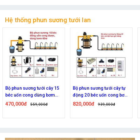
Hệ thống phun sương tưới lan
Bộ phun sương tưới cây 15
Bộ phun sương tưới cây tự
béc uốn cong dùng bơm
động 20 béc uốn cong bơm
60w
đôi 96w time
470,000đ
820,000đ
559,000đ
939,000đ