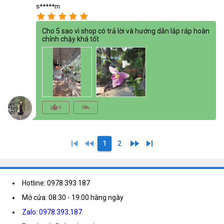
s*****m
star
star
star
star
star
Cho 5 sao vì shop có trả lời và hướng dẫn lắp ráp hoàn
chỉnh chậy khá tốt
thumb_up_alt
reply_all
0
skip_previous
fast_rewind
fast_forward
skip_next
1
2
Hotline: 0978 393 187
Mở cửa: 08:30 - 19:00 hàng ngày
Zalo: 0978.393.187