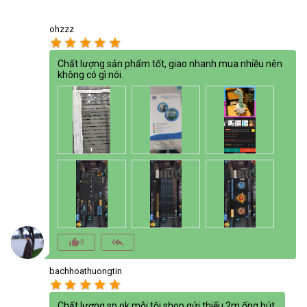
ohzzz
star
star
star
star
star
Chất lượng sản phẩm tốt, giao nhanh mua nhiều nên
không có gì nói.
thumb_up_alt
reply_all
0
bachhoathuongtin
star
star
star
star
star
Chất lượng sp ok.mỗi tội shop gửi thiếu 2m ống hút.