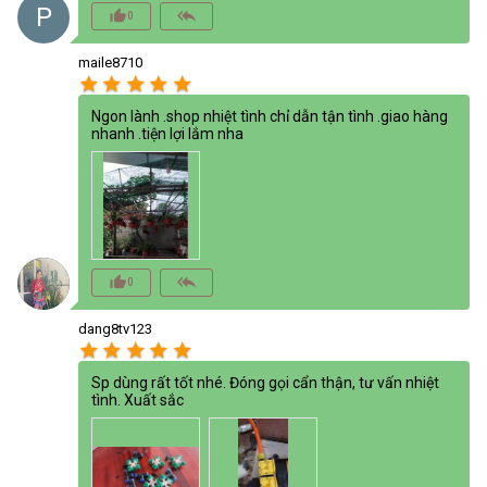
P
thumb_up_alt
reply_all
0
maile8710
star
star
star
star
star
Ngon lành .shop nhiệt tình chỉ dẫn tận tình .giao hàng
nhanh .tiện lợi lắm nha
thumb_up_alt
reply_all
0
dang8tv123
star
star
star
star
star
Sp dùng rất tốt nhé. Đóng gọi cẩn thận, tư vấn nhiệt
tình. Xuất sắc