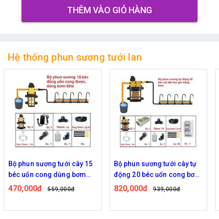
THÊM VÀO GIỎ HÀNG
Hệ thống phun sương tưới lan
Bộ phun sương tưới cây 15
Bộ phun sương tưới cây tự
béc uốn cong dùng bơm
động 20 béc uốn cong bơm
60w
đôi 96w time
470,000đ
820,000đ
559,000đ
939,000đ