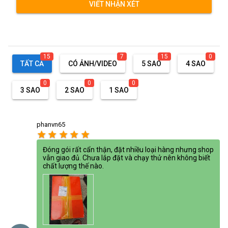
VIẾT NHẬN XÉT
15
7
15
0
TẤT CẢ
CÓ ẢNH/VIDEO
5 SAO
4 SAO
0
0
0
3 SAO
2 SAO
1 SAO
phanvn65
star
star
star
star
star
Đóng gói rất cẩn thận, đặt nhiều loại hàng nhưng shop
vẫn giao đủ. Chưa lắp đặt và chạy thử nên không biết
chất lượng thế nào.