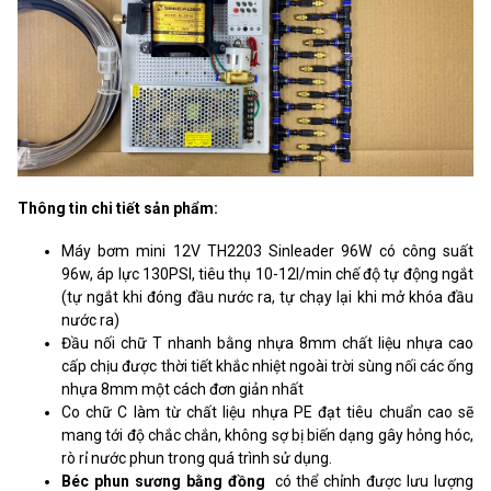
Thông tin chi tiết sản phẩm:
Máy bơm mini 12V TH2203 Sinleader 96W có công suất
96w, áp lực 130PSI, tiêu thụ 10-12l/min chế độ tự động ngắt
(tự ngắt khi đóng đầu nước ra, tự chạy lại khi mở khóa đầu
nước ra)
Đầu nối chữ T nhanh bằng nhựa 8mm chất liệu nhựa cao
cấp chịu được thời tiết khắc nhiệt ngoài trời sùng nối các ống
nhựa 8mm một cách đơn giản nhất
Co chữ C làm từ chất liệu nhựa PE đạt tiêu chuẩn cao sẽ
mang tới độ chắc chắn, không sợ bị biến dạng gây hỏng hóc,
rò rỉ nước phun trong quá trình sử dụng.
Béc phun sương bằng đồng
có thể chỉnh được lưu lượng