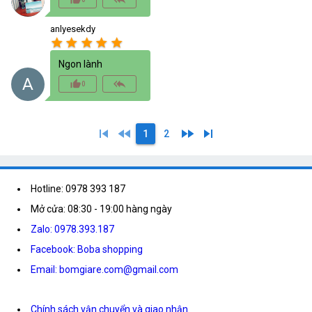
anlyesekdy
star
star
star
star
star
Ngon lành
A
thumb_up_alt
reply_all
0
skip_previous
fast_rewind
fast_forward
skip_next
1
2
Hotline: 0978 393 187
Mở cửa: 08:30 - 19:00 hàng ngày
Zalo: 0978.393.187
Facebook: Boba shopping
Email: bomgiare.com@gmail.com
Chính sách vận chuyển và giao nhận