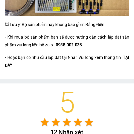
💥 Lưu ý: Bộ sản phẩm này không bao gồm Bảng Điện
- Khi mua bộ sản phẩm bạn sẽ được hướng dẫn cách lắp đặt sản
phẩm vui lòng liên hệ zalo :
0938.002.035
- Hoặc bạn có nhu cầu lắp đặt tại Nhà : Vui lòng xem thông tin
TẠI
ĐÂY
5
star
star
star
star
star
12 Nhận xét