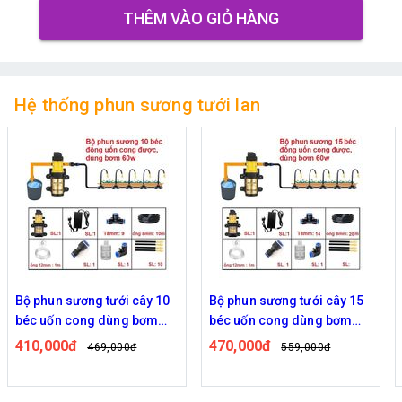
THÊM VÀO GIỎ HÀNG
Hệ thống phun sương tưới lan
Bộ phun sương tưới cây 10
Bộ phun sương tưới cây 15
béc uốn cong dùng bơm
béc uốn cong dùng bơm
60w
60w
410,000đ
470,000đ
469,000đ
559,000đ