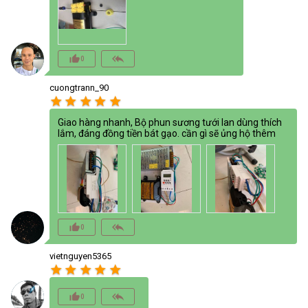
thumb_up_alt
reply_all
0
cuongtrann_90
star
star
star
star
star
Giao hàng nhanh, Bộ phun sương tưới lan dùng thích
lắm, đáng đồng tiền bát gạo. cần gì sẽ ủng hộ thêm
thumb_up_alt
reply_all
0
vietnguyen5365
star
star
star
star
star
thumb_up_alt
reply_all
0