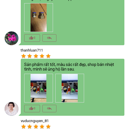
thumb_up_alt
reply_all
0
thanhluan711
star
star
star
star
star
Sản phẩm rất tốt, màu sắc rất đẹp, shop bán nhiệt
tình, mình sẽ ủng hộ lần sau.
thumb_up_alt
reply_all
0
vuducnguyen_81
star
star
star
star
star