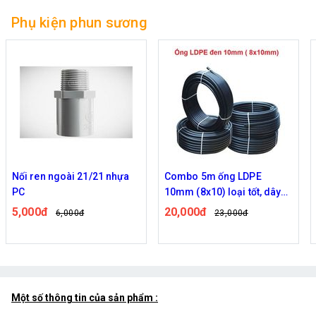
Phụ kiện phun sương
Nối ren ngoài 21/21 nhựa
Combo 5m ống LDPE
PC
10mm (8x10) loại tốt, dây
tưới cây loại tốt nhựa
5,000đ
20,000đ
6,000đ
23,000đ
nguyên sinh 100%
Một số thông tin của sản phẩm :