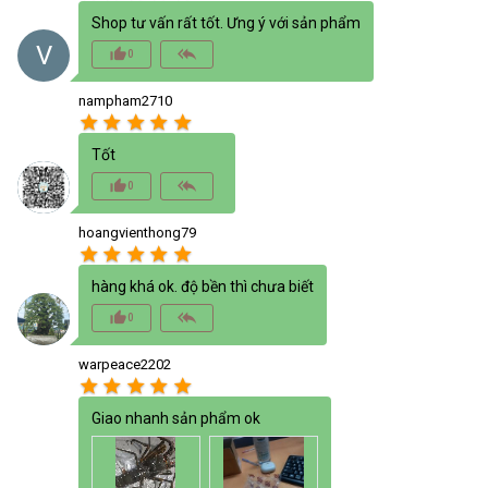
Shop tư vấn rất tốt. Ưng ý với sản phẩm
V
thumb_up_alt
reply_all
0
nampham2710
star
star
star
star
star
Tốt
thumb_up_alt
reply_all
0
hoangvienthong79
star
star
star
star
star
hàng khá ok. độ bền thì chưa biết
thumb_up_alt
reply_all
0
warpeace2202
star
star
star
star
star
Giao nhanh sản phẩm ok