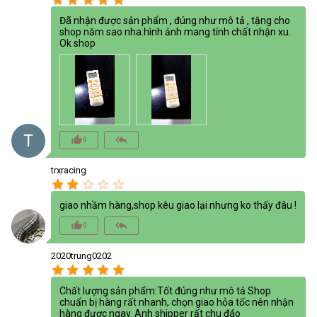
Đã nhận được sản phẩm , đúng như mô tả , tặng cho
shop năm sao nha.hình ảnh mang tính chất nhận xu.
Ok shop
T
thumb_up_alt
reply_all
0
trxracing
star
star
star_border
star_border
star_border
giao nhầm hàng,shop kêu giao lại nhưng ko thấy đâu !
thumb_up_alt
reply_all
0
2020trung0202
star
star
star
star
star
Chất lượng sản phẩm:Tốt đúng như mô tả Shop
chuẩn bị hàng rất nhanh, chọn giao hỏa tốc nên nhận
hàng được ngay. Anh shipper rất chu đáo