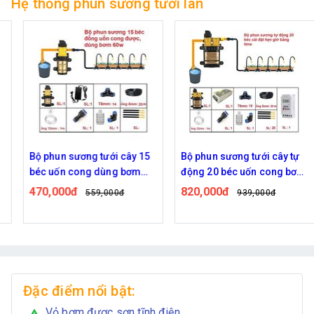
Hệ thống phun sương tưới lan
Bộ phun sương tưới cây 15
Bộ phun sương tưới cây tự
béc uốn cong dùng bơm
động 20 béc uốn cong bơm
60w
đôi 96w time
470,000đ
820,000đ
559,000đ
939,000đ
Đặc điểm nổi bật:
Vỏ bơm được sơn tĩnh điện
warning