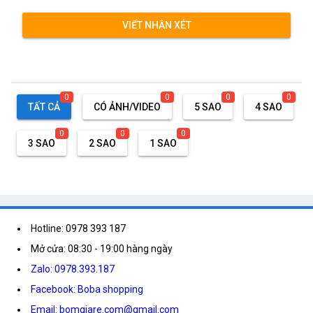
VIẾT NHẬN XÉT
0
0
0
0
TẤT CẢ
CÓ ẢNH/VIDEO
5 SAO
4 SAO
0
0
0
3 SAO
2 SAO
1 SAO
Hotline: 0978 393 187
Mở cửa: 08:30 - 19:00 hàng ngày
Zalo: 0978.393.187
Facebook: Boba shopping
Email: bomgiare.com@gmail.com