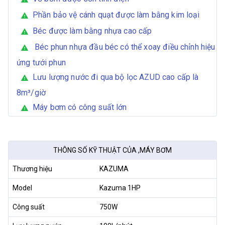
Phần bảo vệ cánh quạt được làm bằng kim loại
warning
Béc được làm bằng nhựa cao cấp
warning
Béc phun nhựa đầu béc có thể xoay điều chỉnh hiệu
warning
ứng tưới phun
Lưu lượng nước đi qua bộ lọc AZUD cao cấp là
warning
8m³/giờ
Máy bơm có công suất lớn
warning
THÔNG SỐ KỸ THUẬT CỦA ,MÁY BƠM
Thương hiệu
KAZUMA
Model
Kazuma 1HP
Công suất
750W