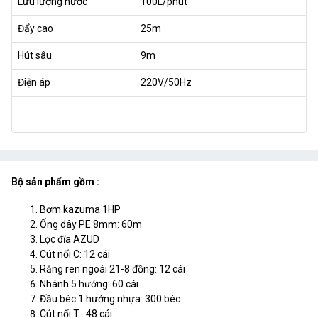
Lưu lượng nước
100L/phút
Đẩy cao
25m
Hút sâu
9m
Điện áp
220V/50Hz
Bộ sản phẩm gồm :
Bơm kazuma 1HP
Ống dây PE 8mm: 60m
Lọc đĩa AZUD
Cút nối C: 12 cái
Răng ren ngoài 21-8 đồng: 12 cái
Nhánh 5 hướng: 60 cái
Đầu béc 1 hướng nhựa: 300 béc
Cút nối T : 48 cái