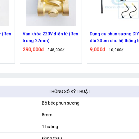
ừ (Ren
Dụng cụ phun sương DIY
Răng ngoài 21 ra 16mm
dài 20cm cho hệ thống tưới
6,000đ
7,000đ
vườn, làm mát máu tôn, đầu
9,000đ
10,000đ
phun bằng đồng
THÔNG SỐ KỸ THUẬT
Bộ béc phun sương
8mm
1 hướng
Đồng thau