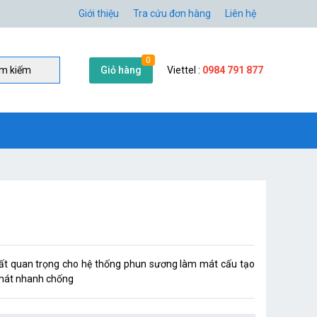
Giới thiệu
Tra cứu đơn hàng
Liên hệ
0
Giỏ hàng
Viettel :
0984 791 877
̀m kiếm
ất quan trọng cho hệ thống phun sương làm mát cấu tạo
 mát nhanh chống