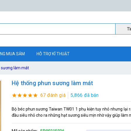
Ti
NG MUA SẮM
HỖ TRỢ KĨ THUẬT
n sương làm mát
Hệ thống phun sương làm mát
67 đánh giá
5,866 đã bán
Bộ béc phun sương Taiwan TW01 1 phụ kiện tuy nhỏ nhưng lại r
đầu siêu nhỏ cho ra những hạt sương siêu mịn nhờ vậy giúp làm
Mã sản phẩm:
SP90215036