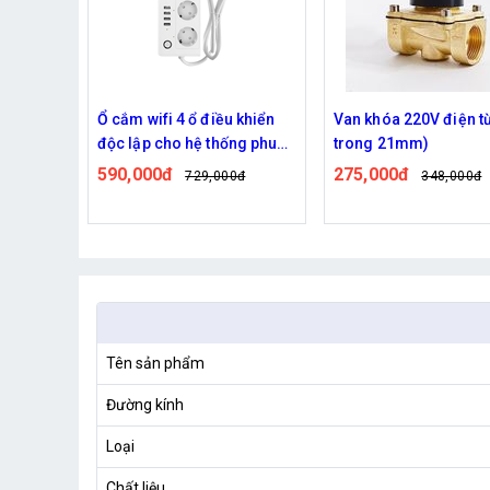
 khiển
Van khóa 220V điện từ (Ren
Van khóa 220V điện t
ng phun
trong 21mm)
trong 27mm)
275,000đ
290,000đ
0đ
348,000đ
348,000đ
Tên sản phẩm
Đường kính
Loại
Chất liệu