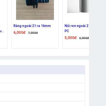
Nối ren ngoài 21/21 nhựa
Combo 5m ống LDPE
PC
10mm (8x10) loại tốt, dây
tưới cây loại tốt nhựa
5,000đ
20,000đ
6,000đ
23,000đ
nguyên sinh 100%