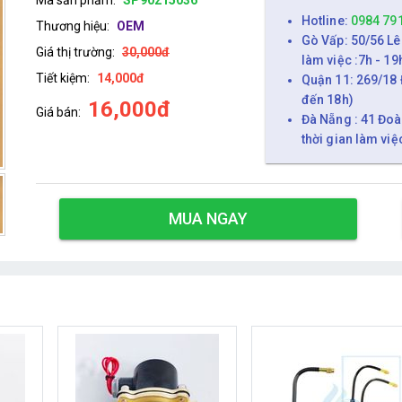
Hotline:
0984 79
Thương hiệu:
OEM
Gò Vấp: 50/56 Lê
Giá thị trường:
30,000đ
làm việc :7h - 19
Tiết kiệm:
14,000đ
Quận 11: 269/18 
đến 18h)
16,000đ
Giá bán:
Đà Nẵng : 41 Đoà
thời gian làm việ
MUA NGAY