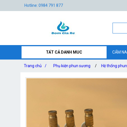
Hotline: 0984 791 877
TẤT CẢ DANH MUC
CẨM NA
Trang chủ
/
Phụ kiện phun sương
/
Hệ thống phu