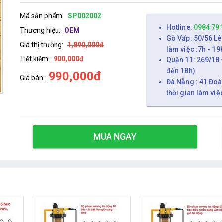
Mã sản phẩm:
SP002002
Hotline:
0984 79
Thương hiệu:
OEM
Gò Vấp: 50/56 Lê
Giá thị trường:
1,890,000đ
làm việc :7h - 19
Tiết kiệm:
900,000đ
Quận 11: 269/18 
đến 18h)
990,000đ
Giá bán:
Đà Nẵng : 41 Đoà
thời gian làm việ
MUA NGAY