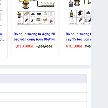
20
Bộ phun sương tự động tưới
Bộ phun sương tưới cây 20
ifi
cây 15 béc uốn cong bơm
béc uốn cong dùng bơm
60w kết nối wifi
đôi 96w
610,000đ
710,000đ
đ
749,000đ
829,000đ