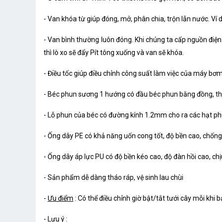
- Van khóa từ giúp đóng, mở, phân chia, trộn lẫn nước. Ví
- Van bình thường luôn đóng. Khi chúng ta cấp nguồn điện 
thì lò xo sẽ đẩy Pít tông xuống và van sẽ khóa.
- Điều tốc giúp điều chỉnh công suất làm việc của máy bơm
- Béc phun sương 1 hướng có đầu béc phun bằng đồng, thâ
- Lỗ phun của béc có đường kính 1.2mm cho ra các hạt ph
- Ống dây PE có khả năng uốn cong tốt, độ bền cao, chốn
- Ống dây áp lực PU có độ bền kéo cao, độ đàn hồi cao, ch
- Sản phẩm dễ dàng tháo ráp, vệ sinh lau chùi
-
Ưu điểm
: Có thể điều chỉnh giờ bật/tắt tưới cây mỗi khi b
-
Lưu ý
: