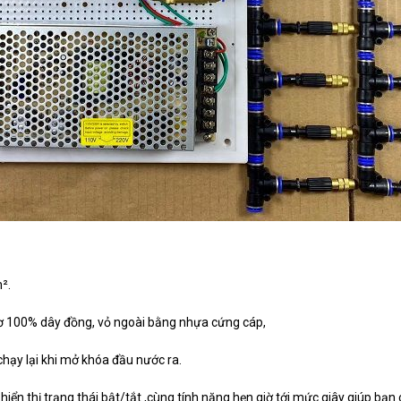
².
ơ 100% dây đồng, vỏ ngoài bằng nhựa cứng cáp,
ạy lại khi mở khóa đầu nước ra.
 hiển thị trạng thái bật/tắt ,cùng tính năng hẹn giờ tới mức giây giúp bạ