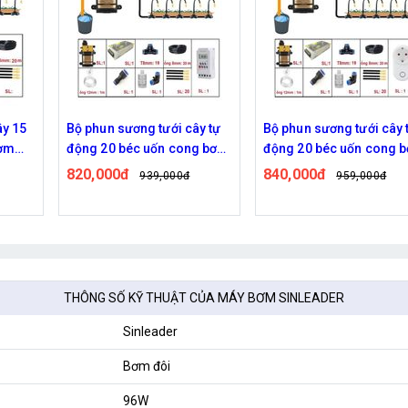
y tự
Bộ phun sương tưới cây tự
Bộ phun sương tự động 
g bơm
động 20 béc uốn cong bơm
béc uốn cong bơm 96W w
đôi 96w điều khiển bằng
van từ ren 21 ra 12mm
840,000đ
1,010,000đ
959,000đ
1,259,000
wifi
THÔNG SỐ KỸ THUẬT CỦA MÁY BƠM SINLEADER
Sinleader
Bơm đôi
96W