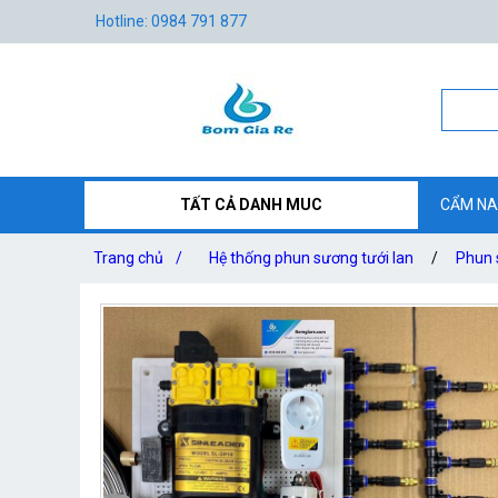
Hotline: 0984 791 877
TẤT CẢ DANH MUC
CẨM NA
Trang chủ
/
Hệ thống phun sương tưới lan
/
Phun 