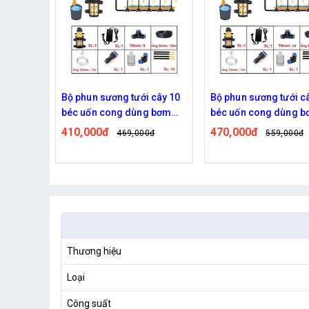
 cây 10
Bộ phun sương tưới cây 15
Bộ phun sương tưới câ
g bơm
béc uốn cong dùng bơm
động 20 béc uốn con
60w
đôi 96w time
470,000đ
820,000đ
0đ
559,000đ
939,000đ
Thương hiệu
Loại
Công suất