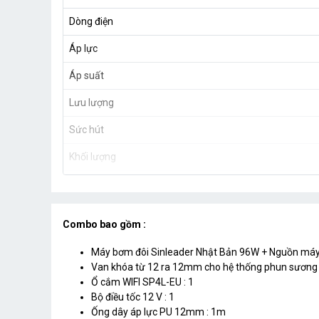
Dòng điện
Áp lực
Áp suất
Lưu lượng
Sức hút
Khối lượng
Combo bao gồm :
Máy bơm đôi Sinleader Nhật Bản 96W + Nguồn máy
Van khóa từ 12 ra 12mm cho hệ thống phun sương 
Ổ cắm WIFI SP4L-EU : 1
Bộ điều tốc 12 V : 1
Ống dây áp lực PU 12mm : 1m