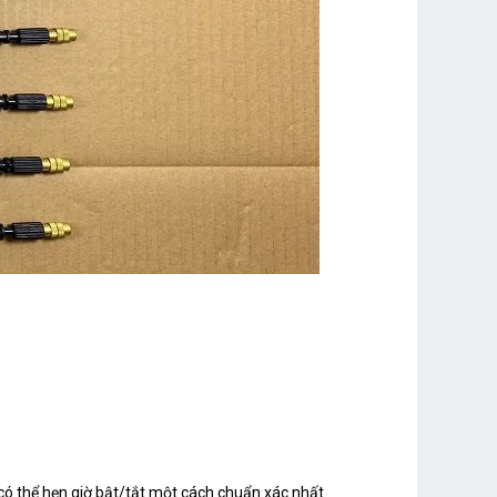
n có thể hẹn giờ bật/tắt một cách chuẩn xác nhất.