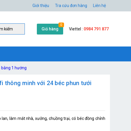
Giới thiệu
Tra cứu đơn hàng
Liên hệ
0
Giỏ hàng
Viettel :
0984 791 877
̀m kiếm
i bằng 1 hướng
i thông minh với 24 béc phun tưới
lan, làm mát nhà, xưởng, chuồng trại, có béc đồng chỉnh