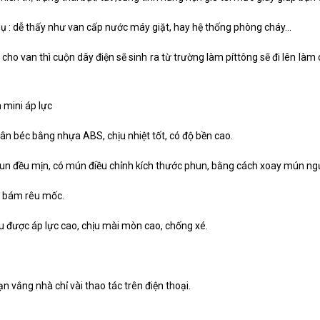
 dụ : dễ thấy như van cấp nước máy giặt, hay hệ thống phòng cháy…
cho van thì cuộn dây điện sẽ sinh ra từ trường làm píttông sẽ đi lên l
 mini áp lực
n béc bằng nhựa ABS, chịu nhiệt tốt, có độ bền cao.
un đều mịn, có mún điều chỉnh kích thước phun, bằng cách xoay mún ng
g bám rêu mốc.
ịu được áp lực cao, chịu mài mòn cao, chống xé.
ạn vắng nhà chỉ vài thao tác trên điện thoại.