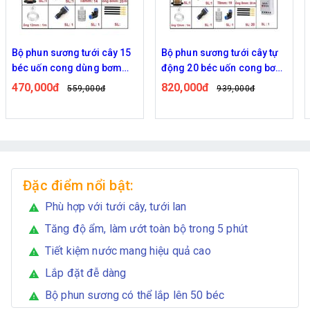
Bộ phun sương tưới cây 15
Bộ phun sương tưới cây tự
béc uốn cong dùng bơm
động 20 béc uốn cong bơm
60w
đôi 96w time
470,000đ
820,000đ
559,000đ
939,000đ
Đặc điểm nổi bật:
Phù hợp với tưới cây, tưới lan
warning
Tăng độ ẩm, làm ướt toàn bộ trong 5 phút
warning
Tiết kiệm nước mang hiệu quả cao
warning
Lắp đặt đễ dàng
warning
Bộ phun sương có thể lắp lên 50 béc
warning