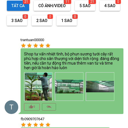
21
11
21
0
TẤT CẢ
CÓ ẢNH/VIDEO
5 SAO
4 SAO
0
0
0
3 SAO
2 SAO
1 SAO
trantuan00000
star
star
star
star
star
Shop tư vấn nhiệt tình, bộ phun sương tưới cây rất
phù hợp cho sân thượng với diện tích rộng. đáng đồng
tiền, nếu cần tự động thì mua thêm van từ và time
hẹn giờ là hoàn hảo luôn
T
thumb_up_alt
reply_all
0
fb0909707647
star
star
star
star
star