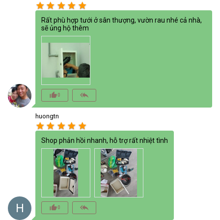
star
star
star
star
star
Rất phù hợp tưới ở sân thượng, vườn rau nhé cả nhà,
sẽ ủng hộ thêm
thumb_up_alt
reply_all
0
huongtn
star
star
star
star
star
Shop phản hồi nhanh, hỗ trợ rất nhiệt tình
H
thumb_up_alt
reply_all
0