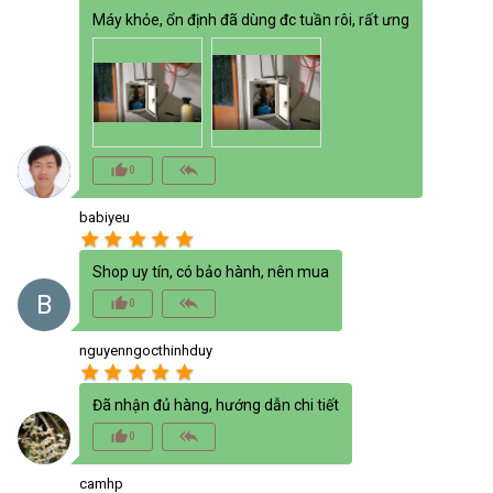
Máy khỏe, ổn định đã dùng đc tuần rôi, rất ưng
thumb_up_alt
reply_all
0
babiyeu
star
star
star
star
star
Shop uy tín, có bảo hành, nên mua
B
thumb_up_alt
reply_all
0
nguyenngocthinhduy
star
star
star
star
star
Đã nhận đủ hàng, hướng dẫn chi tiết
thumb_up_alt
reply_all
0
camhp