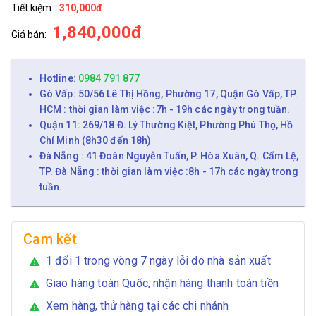
Tiết kiệm:
310,000đ
1,840,000đ
Giá bán:
Hotline:
0984 791 877
Gò Vấp: 50/56 Lê Thị Hồng, Phường 17, Quận Gò Vấp, TP.
HCM : thời gian làm việc :7h - 19h các ngày trong tuần.
Quận 11: 269/18 Đ. Lý Thường Kiệt, Phường Phú Thọ, Hồ
Chí Minh (8h30 đến 18h)
Đà Nẵng : 41 Đoàn Nguyễn Tuấn, P. Hòa Xuân, Q. Cẩm Lệ,
TP. Đà Nẵng : thời gian làm việc :8h - 17h các ngày trong
tuần.
Cam kết
1 đổi 1 trong vòng 7 ngày lỗi do nhà sản xuất
warning
Giao hàng toàn Quốc, nhận hàng thanh toán tiền
warning
Xem hàng, thử hàng tại các chi nhánh
warning