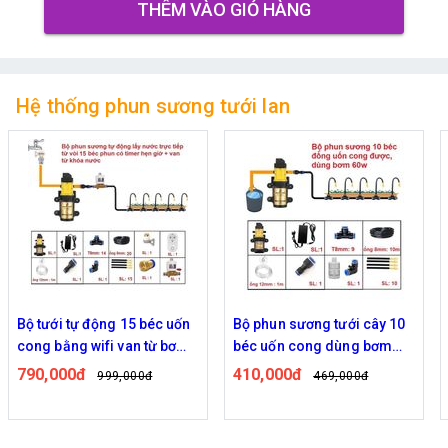
THÊM VÀO GIỎ HÀNG
Hệ thống phun sương tưới lan
Bộ tưới tự động 15 béc uốn
Bộ phun sương tưới cây 10
cong bằng wifi van từ bơm
béc uốn cong dùng bơm
60w
60w
790,000đ
410,000đ
999,000đ
469,000đ