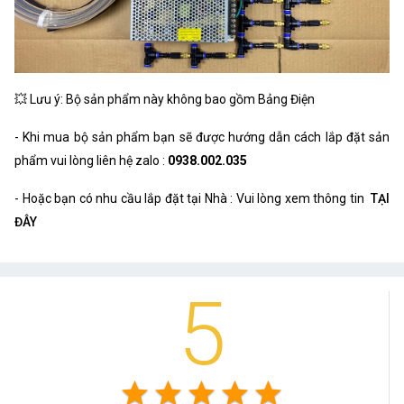
💥 Lưu ý: Bộ sản phẩm này không bao gồm Bảng Điện
- Khi mua bộ sản phẩm bạn sẽ được hướng dẫn cách lắp đặt sản
phẩm vui lòng liên hệ zalo :
0938.002.035
- Hoặc bạn có nhu cầu lắp đặt tại Nhà : Vui lòng xem thông tin
TẠI
ĐÂY
5
star
star
star
star
star