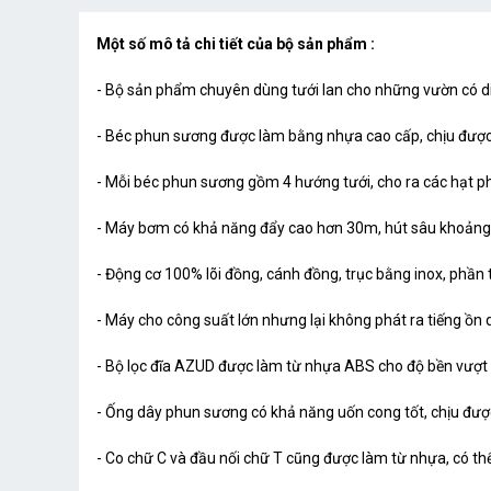
Một số mô tả chi tiết của bộ sản phẩm :
- Bộ sản phẩm chuyên dùng tưới lan cho những vườn có di
- Béc phun sương được làm bằng nhựa cao cấp, chịu được t
- Mỗi béc phun sương gồm 4 hướng tưới, cho ra các hạt p
- Máy bơm có khả năng đẩy cao hơn 30m, hút sâu khoảng 
- Động cơ 100% lõi đồng, cánh đồng, trục bằng inox, phần t
- Máy cho công suất lớn nhưng lại không phát ra tiếng ồ
- Bộ lọc đĩa AZUD được làm từ nhựa ABS cho độ bền vượt t
- Ống dây phun sương có khả năng uốn cong tốt, chịu được 
- Co chữ C và đầu nối chữ T cũng được làm từ nhựa, có th