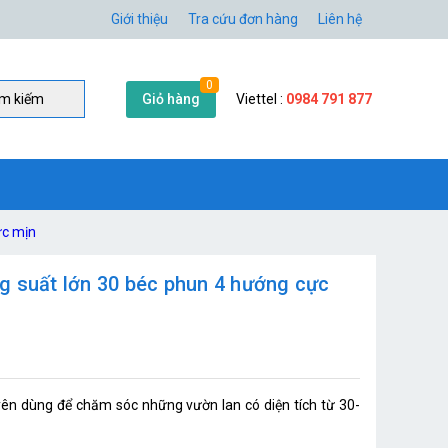
Giới thiệu
Tra cứu đơn hàng
Liên hệ
0
Giỏ hàng
Viettel :
0984 791 877
̀m kiếm
ực mịn
g suất lớn 30 béc phun 4 hướng cực
ên dùng để chăm sóc những vườn lan có diện tích từ 30-