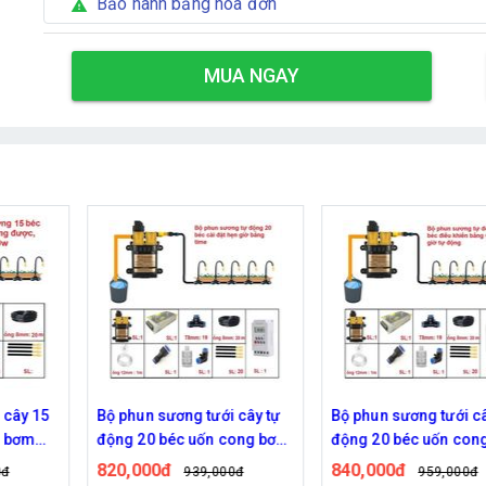
Bảo hành bằng hóa đơn
warning
MUA NGAY
ây 15
Bộ phun sương tưới cây tự
Bộ phun sương tưới cây 
bơm
động 20 béc uốn cong bơm
động 20 béc uốn cong 
đôi 96w time
đôi 96w điều khiển bằn
820,000đ
840,000đ
939,000đ
959,000đ