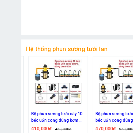
Hệ thống phun sương tưới lan
béc uốn
Bộ phun sương tưới cây 10
Bộ phun sương tưới c
 từ bơm
béc uốn cong dùng bơm
béc uốn cong dùng 
60w
60w
410,000đ
470,000đ
0đ
469,000đ
559,000đ