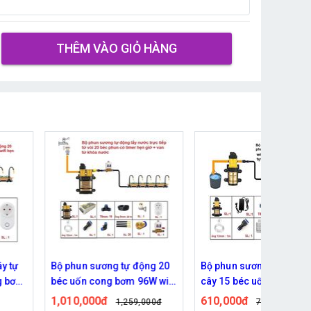
THÊM VÀO GIỎ HÀNG
tự
Bộ phun sương tự động 20
Bộ phun sương tự động tướ
bơm
béc uốn cong bơm 96W wifi
cây 15 béc uốn cong bơm
g
van từ ren 21 ra 12mm
60w kết nối wifi
1,010,000đ
610,000đ
1,259,000đ
749,000đ