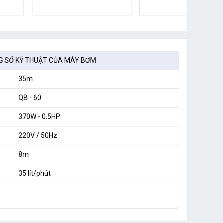
 SỐ KỸ THUẬT CỦA MÁY BƠM
35m
QB - 60
370W - 0.5HP
220V / 50Hz
8m
35 lít/phút