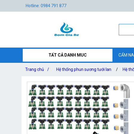
Hotline: 0984 791 877
TẤT CẢ DANH MUC
CẨM NA
Trang chủ
/
Hệ thống phun sương tưới lan
/
Hệ th