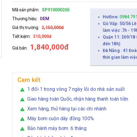
Mã sản phẩm:
SP910000265
Hotline:
0984 79
Thương hiệu:
OEM
Gò Vấp: 50/56 Lê
Giá thị trường:
2,150,000đ
làm việc :7h - 19
Tiết kiệm:
310,000đ
Quận 11: 269/18 
đến 18h)
1,840,000đ
Giá bán:
Đà Nẵng : 41 Đoà
thời gian làm việ
Cam kết
1 đổi 1 trong vòng 7 ngày lỗi do nhà sản xuất
warning
Giao hàng toàn Quốc, nhận hàng thanh toán tiền
warning
Xem hàng, thử hàng tại các chi nhánh
warning
Máy bơm cuộn dây đồng 100%
warning
Bảo hành máy bơm :6 tháng
warning