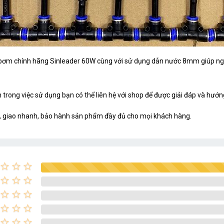
m chính hãng Sinleader 60W cùng với sử dụng dẫn nước 8mm giúp người 
 trong việc sử dụng bạn có thể liên hệ với shop để được giải đáp và hướ
, giao nhanh, bảo hành sản phẩm đầy đủ cho mọi khách hàng.
star_border
star_border
star_border
star_border
star_border
star_border
star_border
star_border
star_border
star_border
star_border
star_border
star_border
star_border
star_border