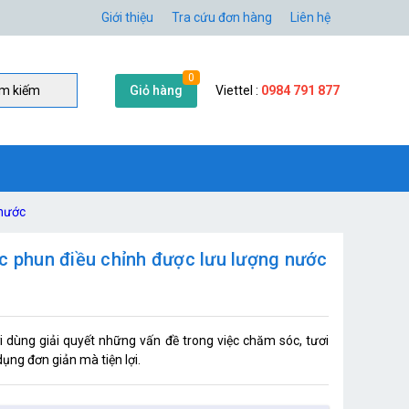
Giới thiệu
Tra cứu đơn hàng
Liên hệ
0
Giỏ hàng
Viettel :
0984 791 877
̀m kiếm
 nước
c phun điều chỉnh được lưu lượng nước
dùng giải quyết những vấn đề trong việc chăm sóc, tươi
dụng đơn giản mà tiện lợi.