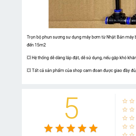
Trọn bộ phun sương sư dụng máy bơm từ Nhật Bản máy bơ
đến 15m2
💥 Hệ thống dễ dàng lắp đặt, dễ sử dụng, nếu gặp khó khăn
💥 Tất cả sản phẩm của shop cam đoan được giao đầy đủ
5
star_border
star_border
star_border
star_border
star_border
star_border
star
star
star
star
star
star_border
star_border
star_border
star_border