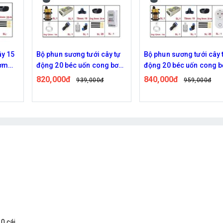
y tự
Bộ phun sương tưới cây tự
Bộ phun sương tự động 
g bơm
động 20 béc uốn cong bơm
béc uốn cong bơm 96W w
đôi 96w điều khiển bằng
van từ ren 21 ra 12mm
840,000đ
1,010,000đ
959,000đ
1,259,000
wifi
0 cái