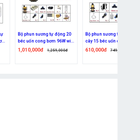
20
Bộ phun sương tự động tưới
Bộ phun sương tưới cây 20
ifi
cây 15 béc uốn cong bơm
béc uốn cong dùng bơm
60w kết nối wifi
đôi 96w
610,000đ
710,000đ
đ
749,000đ
829,000đ