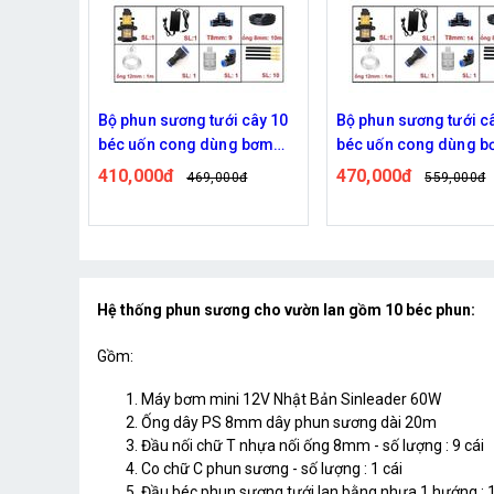
 cây 10
Bộ phun sương tưới cây 15
Bộ phun sương tưới câ
g bơm
béc uốn cong dùng bơm
động 20 béc uốn con
60w
đôi 96w time
470,000đ
820,000đ
0đ
559,000đ
939,000đ
Hệ thống phun sương cho vườn lan gồm 10 béc phun:
Gồm:
Máy bơm mini 12V Nhật Bản Sinleader 60W
Ống dây PS 8mm dây phun sương dài 20m
Đầu nối chữ T nhựa nối ống 8mm - số lượng : 9 cái
Co chữ C phun sương - số lượng : 1 cái
Đầu béc phun sương tưới lan bằng nhựa 1 hướng : 1