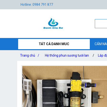
Hotline: 0984 791 877
TẤT CẢ DANH MUC
CẨM NA
Trang chủ
/
Hệ thống phun sương tưới lan
/
Lắp đ