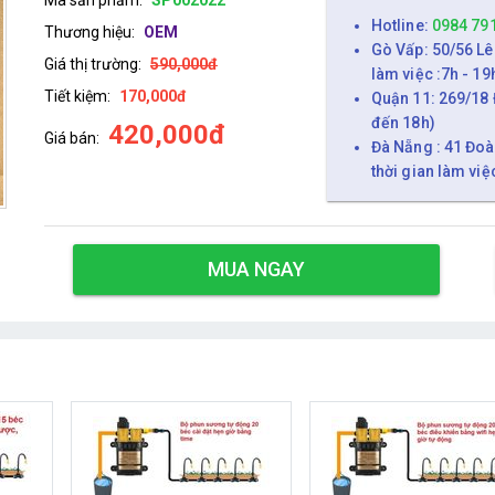
Hotline:
0984 79
Thương hiệu:
OEM
Gò Vấp: 50/56 Lê
Giá thị trường:
590,000đ
làm việc :7h - 19
Tiết kiệm:
170,000đ
Quận 11: 269/18 
đến 18h)
420,000đ
Giá bán:
Đà Nẵng : 41 Đoà
thời gian làm việ
MUA NGAY