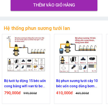
THÊM VÀO GIỎ HÀNG
Hệ thống phun sương tưới lan
động 15 béc uốn
Bộ phun sương tưới cây 10
Bộ phun sương
ifi van từ bơm
béc uốn cong dùng bơm
béc uốn cong
60w
60w
410,000đ
470,000đ
999,000đ
469,000đ
55