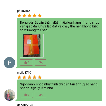
phanvn65
star
star
star
star
star
Đóng gói rất cẩn thận, đặt nhiều loại hàng nhưng shop
vẫn giao đủ. Chưa lắp đặt và chạy thử nên không biết
chất lượng thế nào.
P
thumb_up_alt
reply_all
0
maile8710
star
star
star
star
star
Ngon lành .shop nhiệt tình chỉ dẫn tận tình .giao hàng
nhanh .tiện lợi lắm nha
thumb_up_alt
reply_all
0
dang8tv123