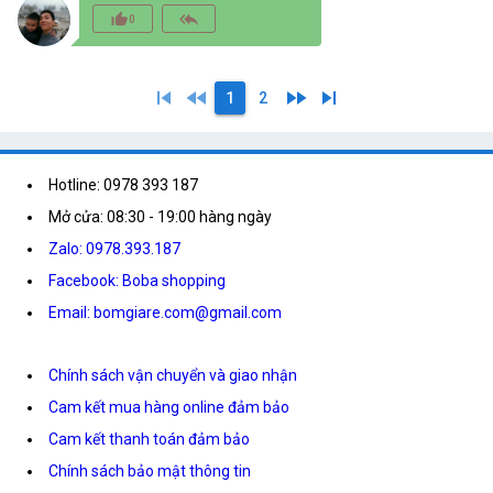
thumb_up_alt
reply_all
0
skip_previous
fast_rewind
fast_forward
skip_next
1
2
Hotline: 0978 393 187
Mở cửa: 08:30 - 19:00 hàng ngày
Zalo: 0978.393.187
Facebook: Boba shopping
Email: bomgiare.com@gmail.com
Chính sách vận chuyển và giao nhận
Cam kết mua hàng online đảm bảo
Cam kết thanh toán đảm bảo
Chính sách bảo mật thông tin