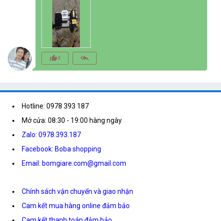
thumb_up_alt
reply_all
0
Hotline: 0978 393 187
Mở cửa: 08:30 - 19:00 hàng ngày
Zalo: 0978.393.187
Facebook: Boba shopping
Email: bomgiare.com@gmail.com
Chính sách vận chuyển và giao nhận
Cam kết mua hàng online đảm bảo
Cam kết thanh toán đảm bảo