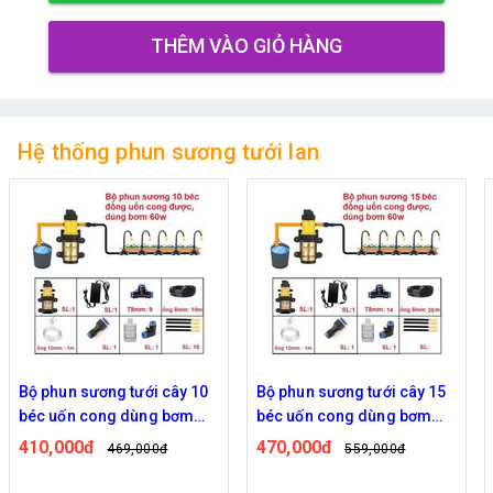
THÊM VÀO GIỎ HÀNG
Hệ thống phun sương tưới lan
Bộ phun sương tưới cây 10
Bộ phun sương tưới cây 15
béc uốn cong dùng bơm
béc uốn cong dùng bơm
60w
60w
410,000đ
470,000đ
469,000đ
559,000đ