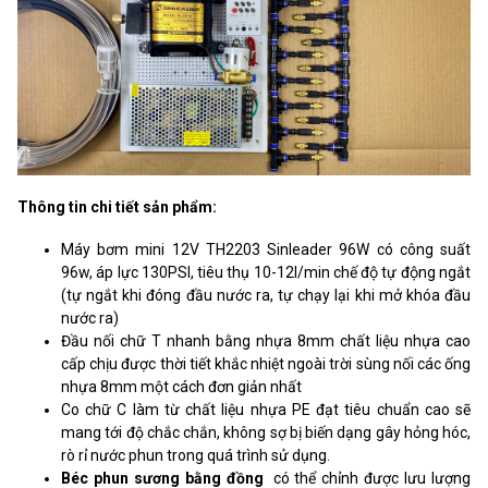
Thông tin chi tiết sản phẩm:
Máy bơm mini 12V TH2203 Sinleader 96W có công suất
96w, áp lực 130PSI, tiêu thụ 10-12l/min chế độ tự động ngắt
(tự ngắt khi đóng đầu nước ra, tự chạy lại khi mở khóa đầu
nước ra)
Đầu nối chữ T nhanh bằng nhựa 8mm chất liệu nhựa cao
cấp chịu được thời tiết khắc nhiệt ngoài trời sùng nối các ống
nhựa 8mm một cách đơn giản nhất
Co chữ C làm từ chất liệu nhựa PE đạt tiêu chuẩn cao sẽ
mang tới độ chắc chắn, không sợ bị biến dạng gây hỏng hóc,
rò rỉ nước phun trong quá trình sử dụng.
Béc phun sương bằng đồng
có thể chỉnh được lưu lượng