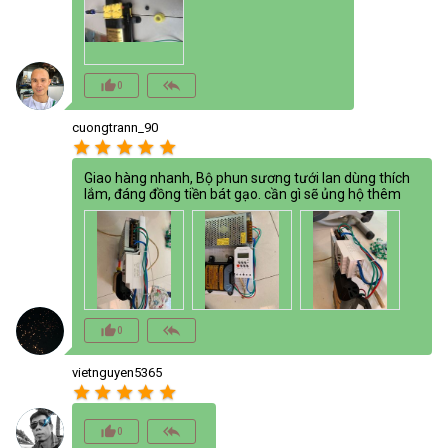
thumb_up_alt
reply_all
0
cuongtrann_90
star
star
star
star
star
Giao hàng nhanh, Bộ phun sương tưới lan dùng thích
lắm, đáng đồng tiền bát gạo. cần gì sẽ ủng hộ thêm
thumb_up_alt
reply_all
0
vietnguyen5365
star
star
star
star
star
thumb_up_alt
reply_all
0