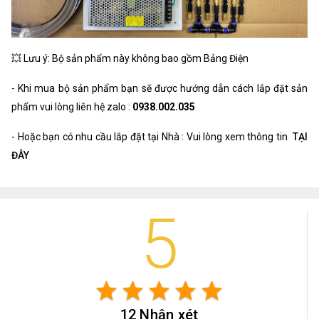
💥 Lưu ý: Bộ sản phẩm này không bao gồm Bảng Điện
- Khi mua bộ sản phẩm bạn sẽ được hướng dẫn cách lắp đặt sản
phẩm vui lòng liên hệ zalo :
0938.002.035
- Hoặc bạn có nhu cầu lắp đặt tại Nhà : Vui lòng xem thông tin
TẠI
ĐÂY
5
star
star
star
star
star
12 Nhận xét