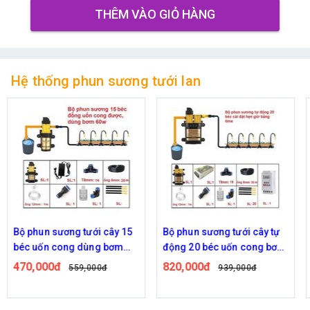
THÊM VÀO GIỎ HÀNG
Hệ thống phun sương tưới lan
Bộ phun sương tưới cây 15
Bộ phun sương tưới cây tự
béc uốn cong dùng bơm
động 20 béc uốn cong bơm
60w
đôi 96w time
470,000đ
820,000đ
559,000đ
939,000đ