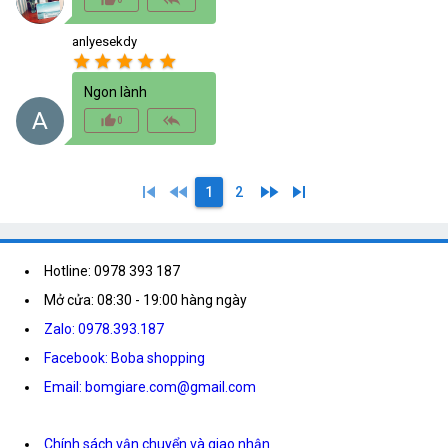
anlyesekdy
star
star
star
star
star
Ngon lành
A
thumb_up_alt
reply_all
0
skip_previous
fast_rewind
fast_forward
skip_next
1
2
Hotline: 0978 393 187
Mở cửa: 08:30 - 19:00 hàng ngày
Zalo: 0978.393.187
Facebook: Boba shopping
Email: bomgiare.com@gmail.com
Chính sách vận chuyển và giao nhận