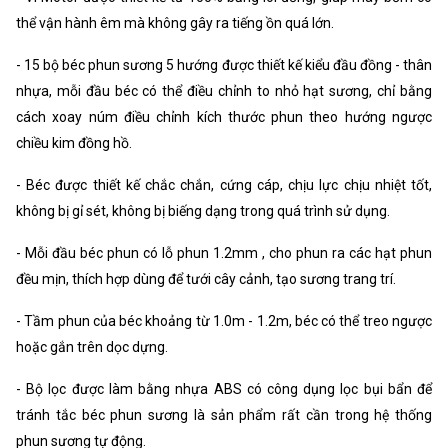
thể vận hành êm mà không gây ra tiếng ồn quá lớn.
- 15 bộ béc phun sương 5 hướng được thiết kế kiểu đầu đồng - thân
nhựa, mỗi đầu béc có thể điều chỉnh to nhỏ hạt sương, chỉ bằng
cách xoay núm điều chỉnh kích thước phun theo hướng ngược
chiều kim đồng hồ.
- Béc được thiết kế chắc chắn, cứng cáp, chịu lực chịu nhiệt tốt,
không bị gỉ sét, không bị biếng dạng trong quá trình sử dụng.
- Mỗi đầu béc phun có lỗ phun 1.2mm , cho phun ra các hạt phun
đều mịn, thích hợp dùng để tưới cây cảnh, tạo sương trang trí.
- Tầm phun của béc khoảng từ 1.0m - 1.2m, béc có thể treo ngược
hoặc gắn trên dọc dựng.
- Bộ lọc được làm bằng nhựa ABS có công dụng lọc bụi bẩn để
tránh tắc béc phun sương là sản phẩm rất cần trong hệ thống
phun sương tự động.