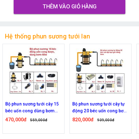
THÊM VÀO GIỎ HÀNG
Hệ thống phun sương tưới lan
Bộ phun sương tưới cây 15
Bộ phun sương tưới cây tự
béc uốn cong dùng bơm
động 20 béc uốn cong bơm
60w
đôi 96w time
470,000đ
820,000đ
559,000đ
939,000đ