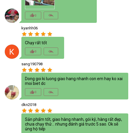
thumb_up_alt
reply_all
0
kyanhh06
star
star
star
star
star
Chạy rất tốt
thumb_up_alt
reply_all
0
sang190798
star
star
star
star
star
Dong goi ki luong giao hang nhanh con em hay ko xai
moi biet dc
thumb_up_alt
reply_all
0
dkn2018
star
star
star
star
star
Sản phẩm tốt, giao hàng nhanh, gói kỹ, hàng rất đẹp,
chưa chạy thử... nhưng đánh giá trước 5 sao. Ok sẽ
ủng hộ tiếp