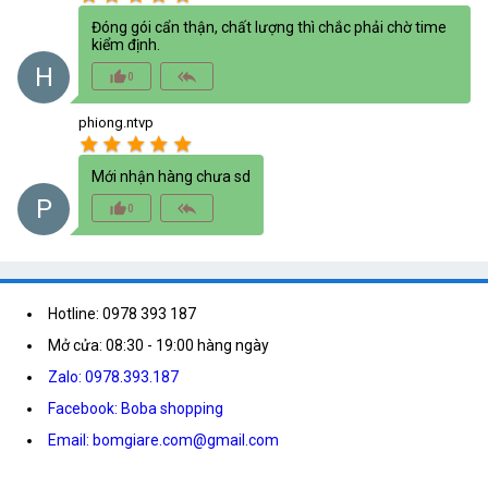
Đóng gói cẩn thận, chất lượng thì chắc phải chờ time
kiểm định.
H
thumb_up_alt
reply_all
0
phiong.ntvp
star
star
star
star
star
Mới nhận hàng chưa sd
P
thumb_up_alt
reply_all
0
Hotline: 0978 393 187
Mở cửa: 08:30 - 19:00 hàng ngày
Zalo: 0978.393.187
Facebook: Boba shopping
Email: bomgiare.com@gmail.com