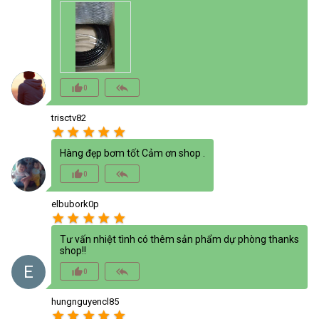
thumb_up_alt
reply_all
0
trisctv82
star
star
star
star
star
Hàng đẹp bơm tốt Cảm ơn shop .
thumb_up_alt
reply_all
0
elbubork0p
star
star
star
star
star
Tư vấn nhiệt tình có thêm sản phẩm dự phòng thanks
shop!!
E
thumb_up_alt
reply_all
0
hungnguyencl85
star
star
star
star
star