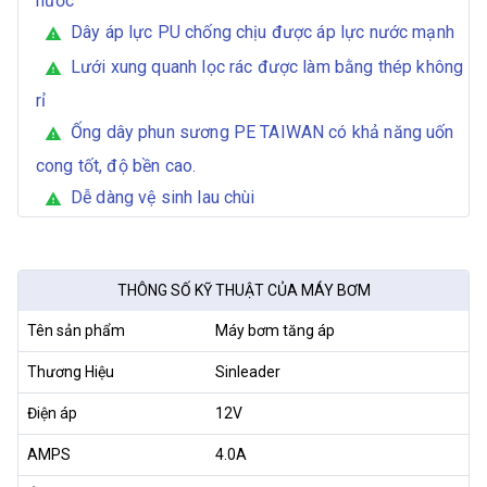
nước
Dây áp lực PU chống chịu được áp lực nước mạnh
warning
Lưới xung quanh lọc rác được làm bằng thép không
warning
rỉ
Ống dây phun sương PE TAIWAN có khả năng uốn
warning
cong tốt, độ bền cao.
Dễ dàng vệ sinh lau chùi
warning
THÔNG SỐ KỸ THUẬT CỦA MÁY BƠM
Tên sản phẩm
Máy bơm tăng áp
Thương Hiệu
Sinleader
Điện áp
12V
AMPS
4.0A