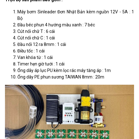
Màu sắc
Xanh
Máy bơm Sinleader Đơn Nhật Bản kèm nguồn 12V - 5A : 1
Chất liệu
Nhựa
Bộ
Đầu béc phun 4 hướng màu xanh : 7 béc
Lưu lượng
20 - 40 Lít/Giờ
Cút nối chữ T : 6 cái
Cút nối chữ C : 1 cái
Áp suất
2.5 - 4.0 Bar
Đầu nối 12 ra 8mm : 1 cái
Điều tốc : 1 cái
Bán kính phun
0.8m - 1m
Van khóa từ : 1 cái
Xuất xứ
TAIWAN
Timer hẹn giờ tưới : 1 cái
Ống dây áp lực PU kèm lọc rác máy tăng áp : 1m
Ống dây PE phun sương TAIWAN 8mm : 20m