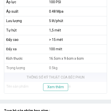
Áp lực
100 PSI
Áp suất
0.48 Mpa
Lưu lượng
5 lít/phút
Tự hút
1,5 mét
Đẩy cao
> 15 mét
Đẩy xa
100 mét
Kích thước
16.5cm x 9.6cm x 6cm
Trọng lượng
0.5kg
THÔNG SỐ KỸ THUẬT CỦA BÉC PHUN
Tên sản phẩm
Béc phun tưới
Xem thêm
Chuyên
Tưới các loại Lan
Loại
4 Cửa tưới
Trọn bộ sản phẩm bao gồm :