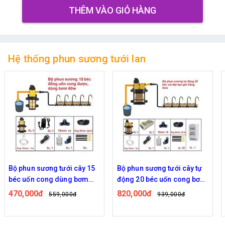
THÊM VÀO GIỎ HÀNG
Hệ thống phun sương tưới lan
Bộ phun sương tưới cây 15
Bộ phun sương tưới cây tự
béc uốn cong dùng bơm
động 20 béc uốn cong bơm
60w
đôi 96w time
470,000đ
820,000đ
559,000đ
939,000đ