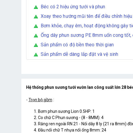
Béc có 2 hiệu ứng tưới và phun
warning
Xoay theo hướng mũi tên để điều chỉnh hiệu
warning
Bơm khỏe, chạy êm, hoạt động không gây ti
warning
Ống dây phun sương PE 8mm uốn cong tốt,
warning
Sản phẩm có độ bền theo thời gian
warning
Sản phẩm dễ dàng lắp đặt và vệ sinh
warning
Hệ thống phun sương tưới vườn lan công suất lớn 28 b
-
Trọn bộ gồm
:
Bơm phun sương Lion 0.5HP: 1
Co chữ C Phun sương - (8 - 8MM): 4
Răng ren ngoài RN 21 - Nối dây 8 ly (21 ra 8mm) đồ
Đầu nối chữ T nhựa nối ống 8mm: 24