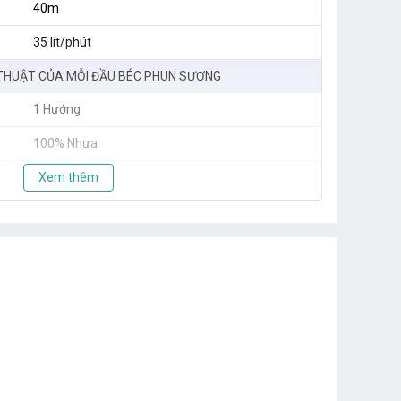
40m
35 lít/phút
THUẬT CỦA MỖI ĐẦU BÉC PHUN SƯƠNG
1 Hướng
100% Nhựa
8 - 10 lít/h
Xem thêm
0,7 - 1m
1.5 - 4 Bar