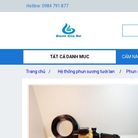
Hotline: 0984 791 877
TẤT CẢ DANH MUC
CẨM NA
Trang chủ
/
Hệ thống phun sương tưới lan
/
Phun 