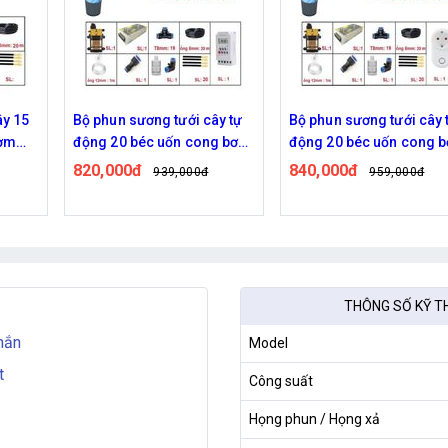
y tự
Bộ phun sương tưới cây tự
Bộ phun sương tự động 
g bơm
động 20 béc uốn cong bơm
béc uốn cong bơm 96W w
đôi 96w điều khiển bằng
van từ ren 21 ra 12mm
840,000đ
1,010,000đ
959,000đ
1,259,000
wifi
THÔNG SỐ KỸ T
hắn
Model
t
Công suất
Họng phun / Họng xả