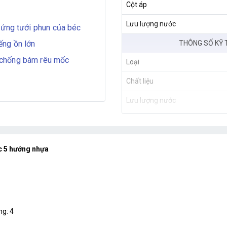
Cột áp
Lưu lượng nước
 ứng tưới phun của béc
THÔNG SỐ KỸ 
ếng ồn lớn
 chống bám rêu mốc
Loại
Chất liệu
Lưu lượng nước
Bán kính phun
Áp suất hoạt động
éc 5 hướng nhựa
ng: 4