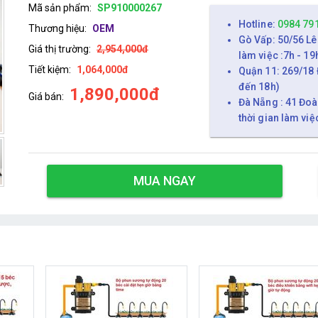
Mã sản phẩm:
SP910000267
Hotline:
0984 79
Thương hiệu:
OEM
Gò Vấp: 50/56 Lê
Giá thị trường:
2,954,000đ
làm việc :7h - 19
Tiết kiệm:
1,064,000đ
Quận 11: 269/18 
đến 18h)
1,890,000đ
Giá bán:
Đà Nẵng : 41 Đoà
thời gian làm việ
MUA NGAY