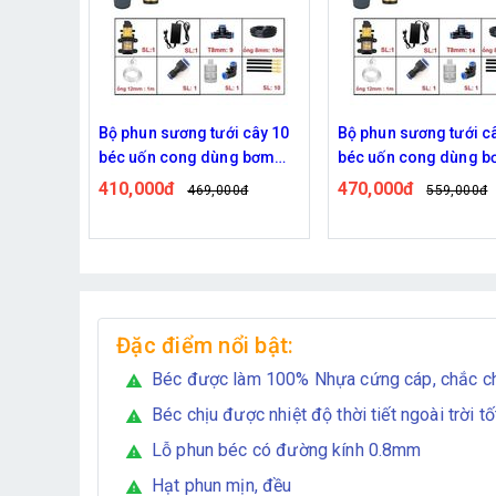
 cây 10
Bộ phun sương tưới cây 15
Bộ phun sương tưới câ
g bơm
béc uốn cong dùng bơm
động 20 béc uốn con
60w
đôi 96w time
470,000đ
820,000đ
0đ
559,000đ
939,000đ
Đặc điểm nổi bật:
Béc được làm 100% Nhựa cứng cáp, chắc c
warning
Béc chịu được nhiệt độ thời tiết ngoài trời tố
warning
Lỗ phun béc có đường kính 0.8mm
warning
Hạt phun mịn, đều
warning