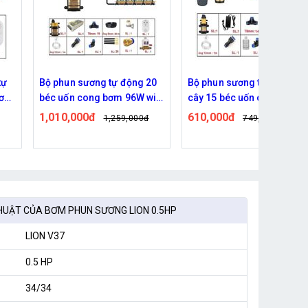
20
Bộ phun sương tự động tưới
Bộ phun sương tưới cây 20
ifi
cây 15 béc uốn cong bơm
béc uốn cong dùng bơm
60w kết nối wifi
đôi 96w
610,000đ
710,000đ
đ
749,000đ
829,000đ
HUẬT CỦA BƠM PHUN SƯƠNG LION 0.5HP
LION V37
0.5 HP
34/34