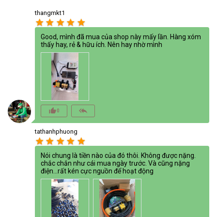
thangmkt1
star
star
star
star
star
Good, mình đã mua của shop này mấy lần. Hàng xóm
thấy hay, rẻ & hữu ích. Nên hay nhờ mình
thumb_up_alt
reply_all
0
tathanhphuong
star
star
star
star
star
Nói chung là tiền nào của đó thôi. Không được nặng.
chắc chắn như cái mua ngày trước. Và cũng nặng
điện...rất kén cực nguồn để hoạt động