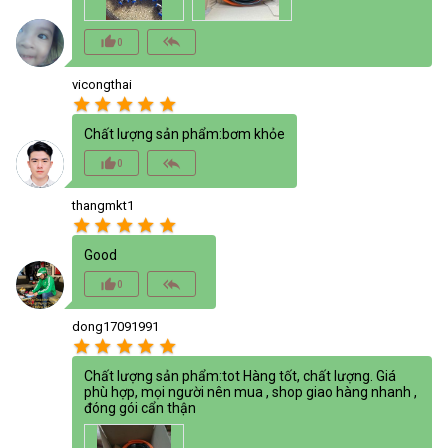
thumb_up_alt
reply_all
0
vicongthai
star
star
star
star
star
Chất lượng sản phẩm:bơm khỏe
thumb_up_alt
reply_all
0
thangmkt1
star
star
star
star
star
Good
thumb_up_alt
reply_all
0
dong17091991
star
star
star
star
star
Chất lượng sản phẩm:tot Hàng tốt, chất lượng. Giá
phù hợp, mọi người nên mua , shop giao hàng nhanh ,
đóng gói cẩn thận