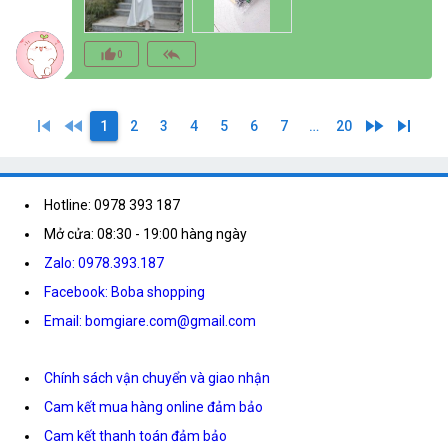
thumb_up_alt
reply_all
0
skip_previous
fast_rewind
fast_forward
skip_next
1
2
3
4
5
6
7
…
20
Hotline: 0978 393 187
Mở cửa: 08:30 - 19:00 hàng ngày
Zalo: 0978.393.187
Facebook: Boba shopping
Email: bomgiare.com@gmail.com
Chính sách vận chuyển và giao nhận
Cam kết mua hàng online đảm bảo
Cam kết thanh toán đảm bảo