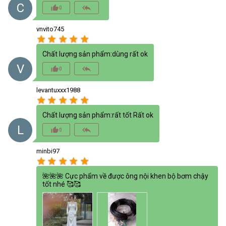
C
thumb_up_alt
reply_all
0
vnvito745
star
star
star
star
star
Chất lượng sản phẩm:dùng rất ok
V
thumb_up_alt
reply_all
0
levantuxxx1988
star
star
star
star
star
Chất lượng sản phẩm:rất tốt Rất ok
L
thumb_up_alt
reply_all
0
minbi97
star
star
star
star
star
🌺🌺🌺 Cực phẩm về được ông nội khen bộ bơm chậy
tốt nhé 🥰🥰