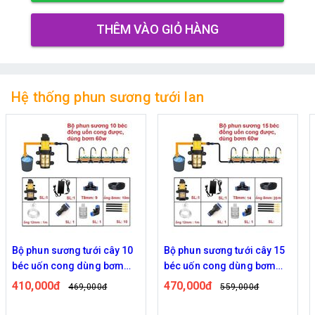
THÊM VÀO GIỎ HÀNG
Hệ thống phun sương tưới lan
Bộ phun sương tưới cây 10
Bộ phun sương tưới cây 15
béc uốn cong dùng bơm
béc uốn cong dùng bơm
60w
60w
410,000đ
470,000đ
469,000đ
559,000đ