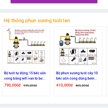
Hệ thống phun sương tưới lan
 uốn
Bộ phun sương tưới cây 10
Bộ phun sương tưới cây 
 bơm
béc uốn cong dùng bơm
béc uốn cong dùng bơm
60w
60w
410,000đ
470,000đ
469,000đ
559,000đ