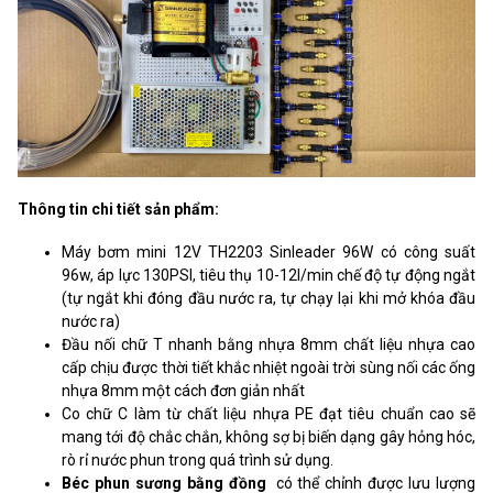
Thông tin chi tiết sản phẩm:
Máy bơm mini 12V TH2203 Sinleader 96W có công suất
96w, áp lực 130PSI, tiêu thụ 10-12l/min chế độ tự động ngắt
(tự ngắt khi đóng đầu nước ra, tự chạy lại khi mở khóa đầu
nước ra)
Đầu nối chữ T nhanh bằng nhựa 8mm chất liệu nhựa cao
cấp chịu được thời tiết khắc nhiệt ngoài trời sùng nối các ống
nhựa 8mm một cách đơn giản nhất
Co chữ C làm từ chất liệu nhựa PE đạt tiêu chuẩn cao sẽ
mang tới độ chắc chắn, không sợ bị biến dạng gây hỏng hóc,
rò rỉ nước phun trong quá trình sử dụng.
Béc phun sương bằng đồng
có thể chỉnh được lưu lượng