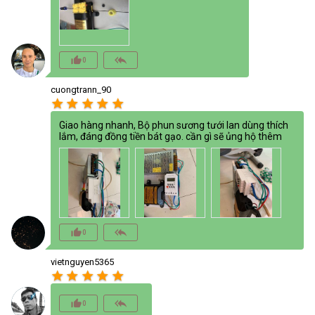
thumb_up_alt
reply_all
0
cuongtrann_90
star
star
star
star
star
Giao hàng nhanh, Bộ phun sương tưới lan dùng thích
lắm, đáng đồng tiền bát gạo. cần gì sẽ ủng hộ thêm
thumb_up_alt
reply_all
0
vietnguyen5365
star
star
star
star
star
thumb_up_alt
reply_all
0