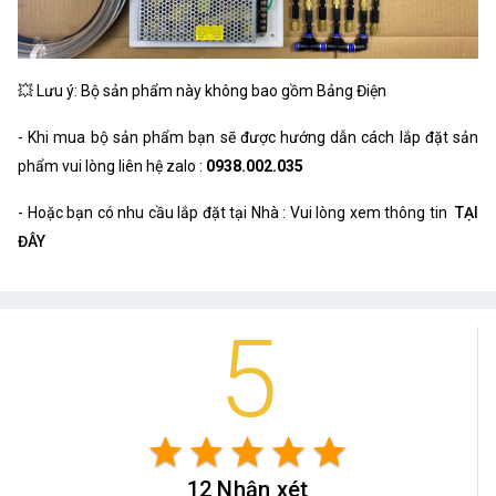
💥 Lưu ý: Bộ sản phẩm này không bao gồm Bảng Điện
- Khi mua bộ sản phẩm bạn sẽ được hướng dẫn cách lắp đặt sản
phẩm vui lòng liên hệ zalo :
0938.002.035
- Hoặc bạn có nhu cầu lắp đặt tại Nhà : Vui lòng xem thông tin
TẠI
ĐÂY
5
star
star
star
star
star
12 Nhận xét