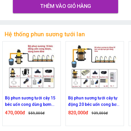
THÊM VÀO GIỎ HÀNG
Hệ thống phun sương tưới lan
ng tưới cây 15
Bộ phun sương tưới cây tự
Bộ phun sương 
ng dùng bơm
động 20 béc uốn cong bơm
động 20 béc 
đôi 96w time
đôi 96w điều 
820,000đ
840,000đ
559,000đ
939,000đ
95
wifi