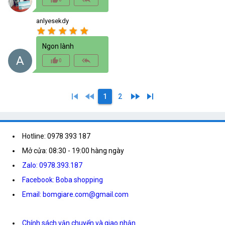
anlyesekdy
star
star
star
star
star
Ngon lành
A
thumb_up_alt
reply_all
0
skip_previous
fast_rewind
fast_forward
skip_next
1
2
Hotline: 0978 393 187
Mở cửa: 08:30 - 19:00 hàng ngày
Zalo: 0978.393.187
Facebook: Boba shopping
Email: bomgiare.com@gmail.com
Chính sách vận chuyển và giao nhận