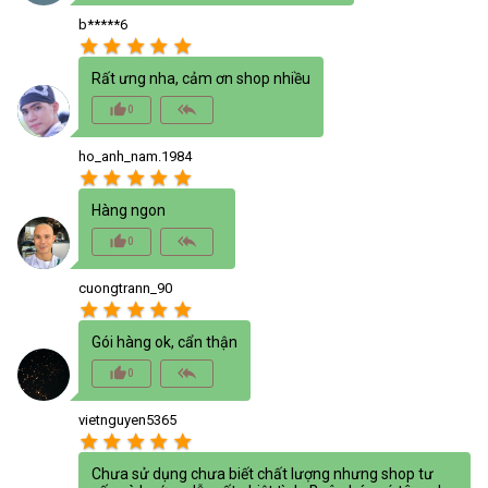
b*****6
star
star
star
star
star
Rất ưng nha, cảm ơn shop nhiều
thumb_up_alt
reply_all
0
ho_anh_nam.1984
star
star
star
star
star
Hàng ngon
thumb_up_alt
reply_all
0
cuongtrann_90
star
star
star
star
star
Gói hàng ok, cẩn thận
thumb_up_alt
reply_all
0
vietnguyen5365
star
star
star
star
star
Chưa sử dụng chưa biết chất lượng nhưng shop tư