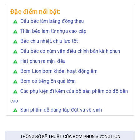
Đặc điểm nổi bật:
Đầu béc làm bằng đồng thau
warning
Thân béc làm từ nhựa cao cấp
warning
Béc chịu nhiệt, chịu lực tốt
warning
Đầu béc có núm vặn điều chỉnh bán kính phun
warning
Hạt phun ra mịn, đều
warning
Bơm Lion bơm khỏe, hoạt động êm
warning
Bơm có tiếng ồn quá lớnn
warning
Các phụ kiện đi kèm của bộ sản phẩm có độ bền
warning
cao
Sản phẩm dễ dàng lắp đặt và vệ sinh
warning
THÔNG SỐ KỸ THUẬT CỦA BƠM PHUN SƯƠNG LION