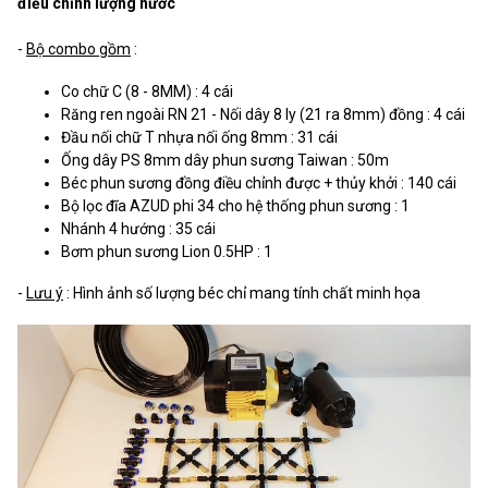
điều chỉnh lượng nước
-
Bộ combo gồm
:
Co chữ C (8 - 8MM) : 4 cái
Răng ren ngoài RN 21 - Nối dây 8 ly (21 ra 8mm) đồng : 4 cái
Đầu nối chữ T nhựa nối ống 8mm : 31 cái
Ống dây PS 8mm dây phun sương Taiwan : 50m
Béc phun sương đồng điều chỉnh được + thủy khởi : 140 cái
Bộ lọc đĩa AZUD phi 34 cho hệ thống phun sương : 1
Nhánh 4 hướng : 35 cái
Bơm phun sương Lion 0.5HP : 1
-
Lưu ý
: Hình ảnh số lượng béc chỉ mang tính chất minh họa