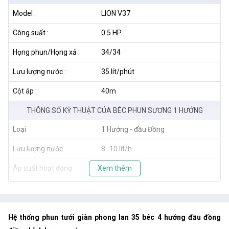
Model :
LION V37
Công suất :
0.5 HP
Họng phun/Họng xả :
34/34
Lưu lượng nước :
35 lít/phút
Cột áp :
40m
THÔNG SỐ KỸ THUẬT CỦA BÉC PHUN SƯƠNG 1 HƯỚNG
Loại
1 Hướng - đầu Đồng
Lưu lượng nước
8 -10 lít/h
Áp suất hoạt động
Xem thêm
1.5 - 4.0 Bar
Tầm phun
Bán kính 0.5m
Hệ thống phun tưới giàn phong lan 35 béc 4 hướng đầu đồng