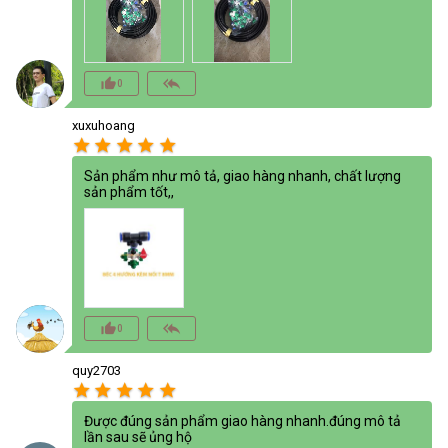
thumb_up_alt
reply_all
0
xuxuhoang
star
star
star
star
star
Sản phẩm như mô tả, giao hàng nhanh, chất lượng
sản phẩm tốt,,
thumb_up_alt
reply_all
0
quy2703
star
star
star
star
star
Được đúng sản phẩm giao hàng nhanh.đúng mô tả
lần sau sẽ ủng hộ