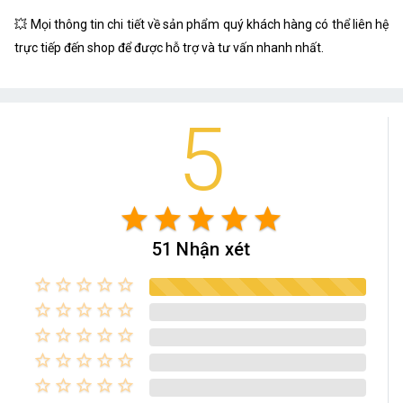
💥 Mọi thông tin chi tiết về sản phẩm quý khách hàng có thể liên hệ
trực tiếp đến shop để được hỗ trợ và tư vấn nhanh nhất.
5
star
star
star
star
star
51 Nhận xét
star_border
star_border
star_border
star_border
star_border
star_border
star_border
star_border
star_border
star_border
star_border
star_border
star_border
star_border
star_border
star_border
star_border
star_border
star_border
star_border
star_border
star_border
star_border
star_border
star_border