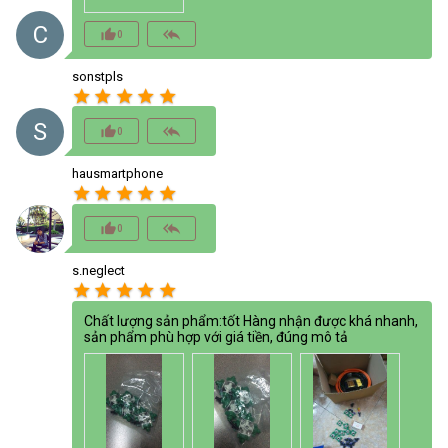
C
thumb_up_alt
reply_all
0
sonstpls
star
star
star
star
star
S
thumb_up_alt
reply_all
0
hausmartphone
star
star
star
star
star
thumb_up_alt
reply_all
0
s.neglect
star
star
star
star
star
Chất lượng sản phẩm:tốt Hàng nhận được khá nhanh,
sản phẩm phù hợp với giá tiền, đúng mô tả