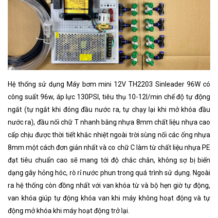
Hệ thống sử dụng Máy bơm mini 12V TH2203 Sinleader 96W có
công suất 96w, áp lực 130PSI, tiêu thụ 10-12l/min chế độ tự động
ngắt (tự ngắt khi đóng đầu nước ra, tự chạy lại khi mở khóa đầu
nước ra), đầu nối chữ T nhanh bằng nhựa 8mm chất liệu nhựa cao
cấp chịu được thời tiết khắc nhiệt ngoài trời sùng nối các ống nhựa
8mm một cách đơn giản nhất và co chữ C làm từ chất liệu nhựa PE
đạt tiêu chuẩn cao sẽ mang tới độ chắc chắn, không sợ bị biến
dạng gây hỏng hóc, rò rỉ nước phun trong quá trình sử dụng. Ngoài
ra hệ thống còn đồng nhất với van khóa từ và bộ hẹn giờ tự động,
van khóa giúp tự động khóa van khi máy không hoạt động và tự
động mở khóa khi máy hoạt động trở lại.