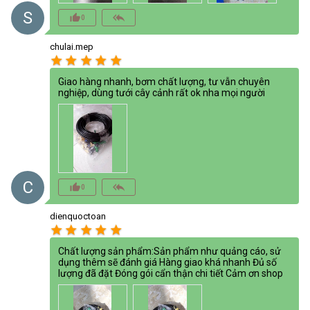
S
thumb_up_alt
reply_all
0
chulai.mep
star
star
star
star
star
Giao hàng nhanh, bơm chất lượng, tư vẫn chuyên
nghiệp, dùng tưới cây cảnh rất ok nha mọi người
C
thumb_up_alt
reply_all
0
dienquoctoan
star
star
star
star
star
Chất lượng sản phẩm:Sản phẩm như quảng cáo, sử
dụng thêm sẽ đánh giá Hàng giao khá nhanh Đủ số
lượng đã đặt Đóng gói cẩn thận chi tiết Cảm ơn shop