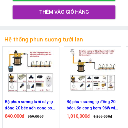
THÊM VÀO GIỎ HÀNG
Hệ thống phun sương tưới lan
Bộ phun sương tưới cây tự
Bộ phun sương tự động 20
động 20 béc uốn cong bơm
béc uốn cong bơm 96W wifi
đôi 96w điều khiển bằng
van từ ren 21 ra 12mm
840,000đ
1,010,000đ
959,000đ
1,259,000đ
wifi