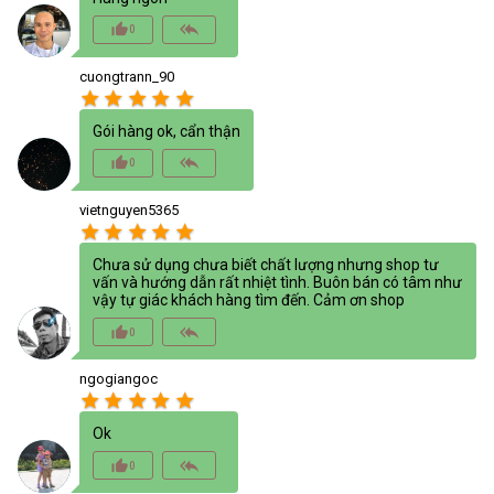
thumb_up_alt
reply_all
0
cuongtrann_90
star
star
star
star
star
Gói hàng ok, cẩn thận
thumb_up_alt
reply_all
0
vietnguyen5365
star
star
star
star
star
Chưa sử dụng chưa biết chất lượng nhưng shop tư
vấn và hướng dẫn rất nhiệt tình. Buôn bán có tâm như
vậy tự giác khách hàng tìm đến. Cảm ơn shop
thumb_up_alt
reply_all
0
ngogiangoc
star
star
star
star
star
Ok
thumb_up_alt
reply_all
0