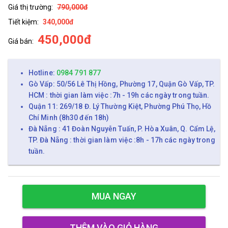
Giá thị trường:
790,000đ
Tiết kiệm:
340,000đ
450,000đ
Giá bán:
Hotline:
0984 791 877
Gò Vấp: 50/56 Lê Thị Hồng, Phường 17, Quận Gò Vấp, TP.
HCM : thời gian làm việc :7h - 19h các ngày trong tuần.
Quận 11: 269/18 Đ. Lý Thường Kiệt, Phường Phú Thọ, Hồ
Chí Minh (8h30 đến 18h)
Đà Nẵng : 41 Đoàn Nguyễn Tuấn, P. Hòa Xuân, Q. Cẩm Lệ,
TP. Đà Nẵng : thời gian làm việc :8h - 17h các ngày trong
tuần.
MUA NGAY
THÊM VÀO GIỎ HÀNG