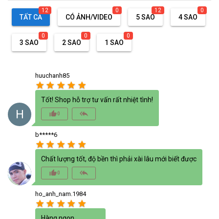
12
0
12
0
TẤT CẢ
CÓ ẢNH/VIDEO
5 SAO
4 SAO
0
0
0
3 SAO
2 SAO
1 SAO
huuchanh85
star
star
star
star
star
Tốt! Shop hỗ trợ tư vấn rất nhiệt tình!
H
thumb_up_alt
reply_all
0
b*****6
star
star
star
star
star
Chất lượng tốt, độ bền thì phải xài lâu mới biết được
thumb_up_alt
reply_all
0
ho_anh_nam.1984
star
star
star
star
star
Hàng ngon