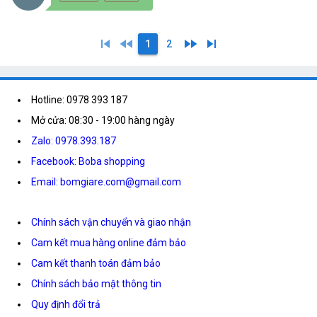
skip_previous
fast_rewind
fast_forward
skip_next
1
2
Hotline: 0978 393 187
Mở cửa: 08:30 - 19:00 hàng ngày
Zalo: 0978.393.187
Facebook: Boba shopping
Email: bomgiare.com@gmail.com
Chính sách vận chuyển và giao nhận
Cam kết mua hàng online đảm bảo
Cam kết thanh toán đảm bảo
Chính sách bảo mật thông tin
Quy định đổi trả