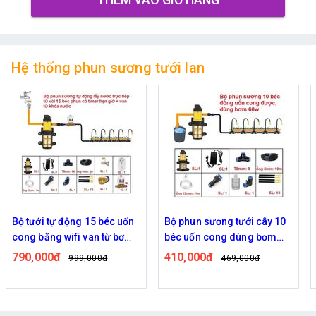
Hệ thống phun sương tưới lan
Bộ tưới tự động 15 béc uốn
Bộ phun sương tưới cây 10
cong bằng wifi van từ bơm
béc uốn cong dùng bơm
60w
60w
790,000đ
410,000đ
999,000đ
469,000đ