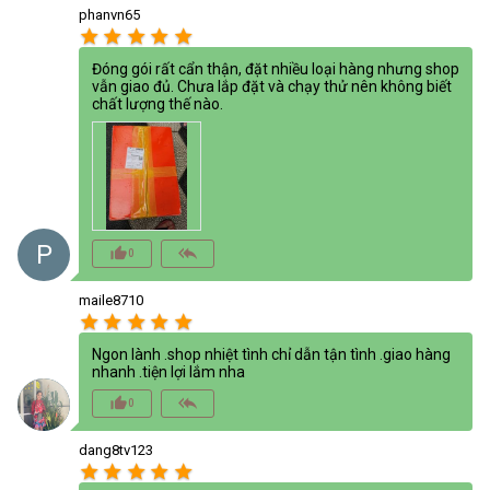
phanvn65
star
star
star
star
star
Đóng gói rất cẩn thận, đặt nhiều loại hàng nhưng shop
vẫn giao đủ. Chưa lắp đặt và chạy thử nên không biết
chất lượng thế nào.
P
thumb_up_alt
reply_all
0
maile8710
star
star
star
star
star
Ngon lành .shop nhiệt tình chỉ dẫn tận tình .giao hàng
nhanh .tiện lợi lắm nha
thumb_up_alt
reply_all
0
dang8tv123
star
star
star
star
star