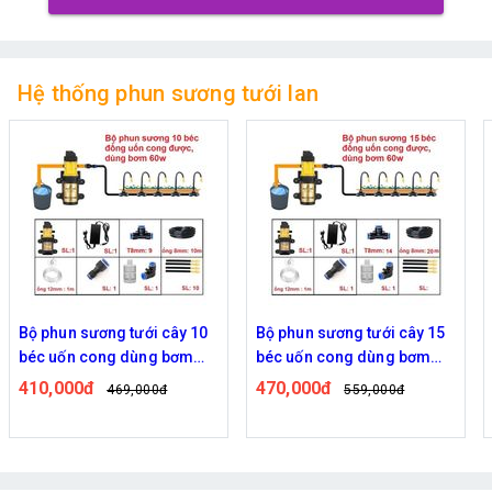
Hệ thống phun sương tưới lan
Bộ phun sương tưới cây 15
Bộ phun sương tưới cây tự
béc uốn cong dùng bơm
động 20 béc uốn cong bơm
60w
đôi 96w time
470,000đ
820,000đ
559,000đ
939,000đ