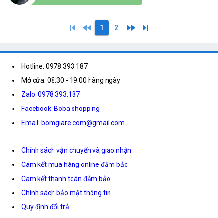
skip_previous
fast_rewind
fast_forward
skip_next
1
2
Hotline: 0978 393 187
Mở cửa: 08:30 - 19:00 hàng ngày
Zalo: 0978.393.187
Facebook: Boba shopping
Email: bomgiare.com@gmail.com
Chính sách vận chuyển và giao nhận
Cam kết mua hàng online đảm bảo
Cam kết thanh toán đảm bảo
Chính sách bảo mật thông tin
Quy định đổi trả