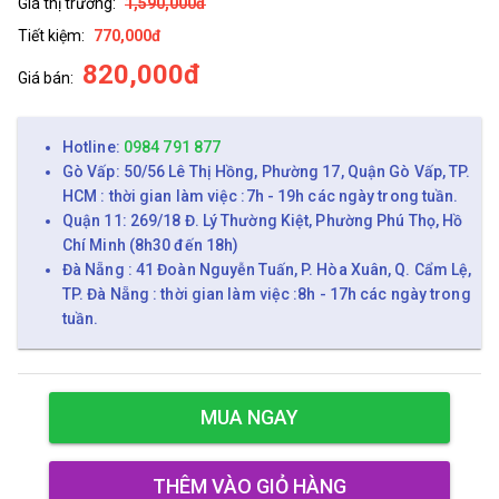
Giá thị trường:
1,590,000đ
Tiết kiệm:
770,000đ
820,000đ
Giá bán:
Hotline:
0984 791 877
Gò Vấp: 50/56 Lê Thị Hồng, Phường 17, Quận Gò Vấp, TP.
HCM : thời gian làm việc :7h - 19h các ngày trong tuần.
Quận 11: 269/18 Đ. Lý Thường Kiệt, Phường Phú Thọ, Hồ
Chí Minh (8h30 đến 18h)
Đà Nẵng : 41 Đoàn Nguyễn Tuấn, P. Hòa Xuân, Q. Cẩm Lệ,
TP. Đà Nẵng : thời gian làm việc :8h - 17h các ngày trong
tuần.
MUA NGAY
THÊM VÀO GIỎ HÀNG