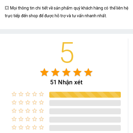
💥 Mọi thông tin chi tiết về sản phẩm quý khách hàng có thể liên hệ
trực tiếp đến shop để được hỗ trợ và tư vấn nhanh nhất.
5
star
star
star
star
star
51 Nhận xét
star_border
star_border
star_border
star_border
star_border
star_border
star_border
star_border
star_border
star_border
star_border
star_border
star_border
star_border
star_border
star_border
star_border
star_border
star_border
star_border
star_border
star_border
star_border
star_border
star_border