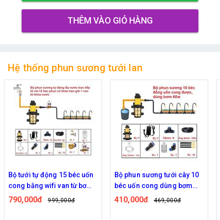
THÊM VÀO GIỎ HÀNG
Hệ thống phun sương tưới lan
Bộ phun sương tưới cây 10
Bộ phun sương tưới cây 15
béc uốn cong dùng bơm
béc uốn cong dùng bơm
60w
60w
410,000đ
470,000đ
469,000đ
559,000đ