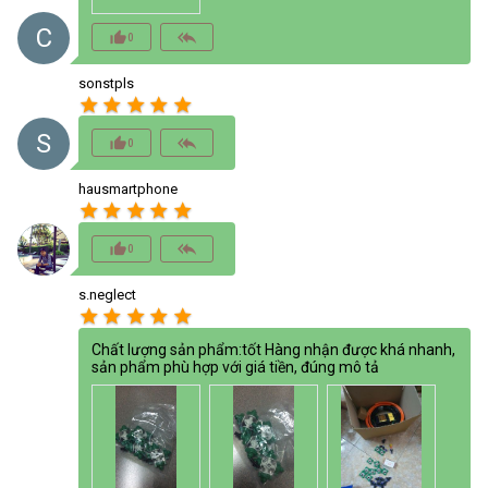
C
thumb_up_alt
reply_all
0
sonstpls
star
star
star
star
star
S
thumb_up_alt
reply_all
0
hausmartphone
star
star
star
star
star
thumb_up_alt
reply_all
0
s.neglect
star
star
star
star
star
Chất lượng sản phẩm:tốt Hàng nhận được khá nhanh,
sản phẩm phù hợp với giá tiền, đúng mô tả