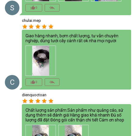
S
thumb_up_alt
reply_all
0
chulai.mep
star
star
star
star
star
Giao hàng nhanh, bơm chất lượng, tư vẫn chuyên
nghiệp, dùng tưới cây cảnh rất ok nha mọi người
C
thumb_up_alt
reply_all
0
dienquoctoan
star
star
star
star
star
Chất lượng sản phẩm:Sản phẩm như quảng cáo, sử
dụng thêm sẽ đánh giá Hàng giao khá nhanh Đủ số
lượng đã đặt Đóng gói cẩn thận chi tiết Cảm ơn shop