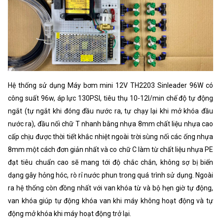
Hệ thống sử dụng Máy bơm mini 12V TH2203 Sinleader 96W có
công suất 96w, áp lực 130PSI, tiêu thụ 10-12l/min chế độ tự động
ngắt (tự ngắt khi đóng đầu nước ra, tự chạy lại khi mở khóa đầu
nước ra), đầu nối chữ T nhanh bằng nhựa 8mm chất liệu nhựa cao
cấp chịu được thời tiết khắc nhiệt ngoài trời sùng nối các ống nhựa
8mm một cách đơn giản nhất và co chữ C làm từ chất liệu nhựa PE
đạt tiêu chuẩn cao sẽ mang tới độ chắc chắn, không sợ bị biến
dạng gây hỏng hóc, rò rỉ nước phun trong quá trình sử dụng. Ngoài
ra hệ thống còn đồng nhất với van khóa từ và bộ hẹn giờ tự động,
van khóa giúp tự động khóa van khi máy không hoạt động và tự
động mở khóa khi máy hoạt động trở lại.