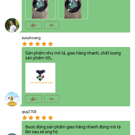
thumb_up_alt
reply_all
0
xuxuhoang
star
star
star
star
star
Sản phẩm như mô tả, giao hàng nhanh, chất lượng
sản phẩm tốt,,
thumb_up_alt
reply_all
0
quy2703
star
star
star
star
star
Được đúng sản phẩm giao hàng nhanh.đúng mô tả
lần sau sẽ ủng hộ