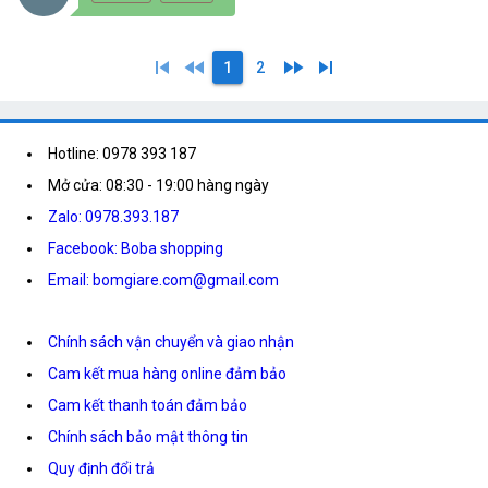
skip_previous
fast_rewind
fast_forward
skip_next
1
2
Hotline: 0978 393 187
Mở cửa: 08:30 - 19:00 hàng ngày
Zalo: 0978.393.187
Facebook: Boba shopping
Email: bomgiare.com@gmail.com
Chính sách vận chuyển và giao nhận
Cam kết mua hàng online đảm bảo
Cam kết thanh toán đảm bảo
Chính sách bảo mật thông tin
Quy định đổi trả