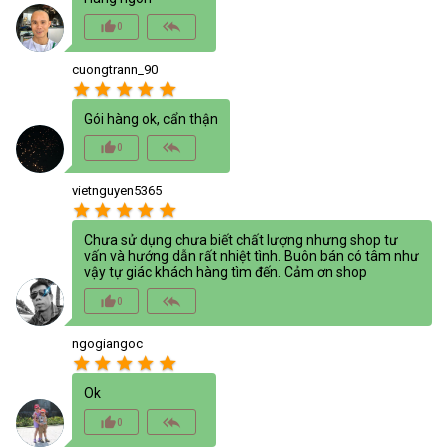
thumb_up_alt
reply_all
0
cuongtrann_90
star
star
star
star
star
Gói hàng ok, cẩn thận
thumb_up_alt
reply_all
0
vietnguyen5365
star
star
star
star
star
Chưa sử dụng chưa biết chất lượng nhưng shop tư
vấn và hướng dẫn rất nhiệt tình. Buôn bán có tâm như
vậy tự giác khách hàng tìm đến. Cảm ơn shop
thumb_up_alt
reply_all
0
ngogiangoc
star
star
star
star
star
Ok
thumb_up_alt
reply_all
0