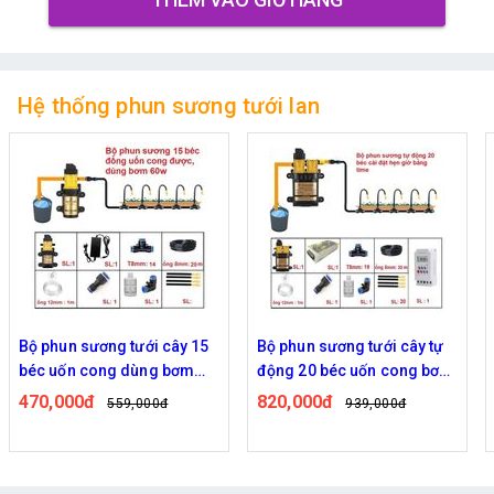
Hệ thống phun sương tưới lan
Bộ phun sương tưới cây 15
Bộ phun sương tưới cây tự
béc uốn cong dùng bơm
động 20 béc uốn cong bơm
60w
đôi 96w time
470,000đ
820,000đ
559,000đ
939,000đ