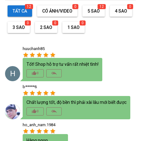
12
0
12
0
TẤT CẢ
CÓ ẢNH/VIDEO
5 SAO
4 SAO
0
0
0
3 SAO
2 SAO
1 SAO
huuchanh85
star
star
star
star
star
Tốt! Shop hỗ trợ tư vấn rất nhiệt tình!
H
thumb_up_alt
reply_all
0
b*****6
star
star
star
star
star
Chất lượng tốt, độ bền thì phải xài lâu mới biết được
thumb_up_alt
reply_all
0
ho_anh_nam.1984
star
star
star
star
star
Hàng ngon