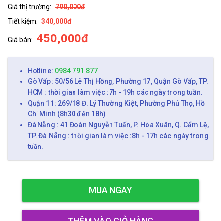
Giá thị trường:
790,000đ
Tiết kiệm:
340,000đ
450,000đ
Giá bán:
Hotline:
0984 791 877
Gò Vấp: 50/56 Lê Thị Hồng, Phường 17, Quận Gò Vấp, TP.
HCM : thời gian làm việc :7h - 19h các ngày trong tuần.
Quận 11: 269/18 Đ. Lý Thường Kiệt, Phường Phú Thọ, Hồ
Chí Minh (8h30 đến 18h)
Đà Nẵng : 41 Đoàn Nguyễn Tuấn, P. Hòa Xuân, Q. Cẩm Lệ,
TP. Đà Nẵng : thời gian làm việc :8h - 17h các ngày trong
tuần.
MUA NGAY
THÊM VÀO GIỎ HÀNG