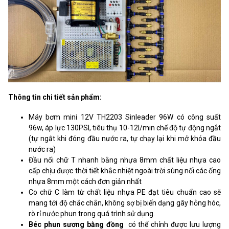
Thông tin chi tiết sản phẩm:
Máy bơm mini 12V TH2203 Sinleader 96W có công suất
96w, áp lực 130PSI, tiêu thụ 10-12l/min chế độ tự động ngắt
(tự ngắt khi đóng đầu nước ra, tự chạy lại khi mở khóa đầu
nước ra)
Đầu nối chữ T nhanh bằng nhựa 8mm chất liệu nhựa cao
cấp chịu được thời tiết khắc nhiệt ngoài trời sùng nối các ống
nhựa 8mm một cách đơn giản nhất
Co chữ C làm từ chất liệu nhựa PE đạt tiêu chuẩn cao sẽ
mang tới độ chắc chắn, không sợ bị biến dạng gây hỏng hóc,
rò rỉ nước phun trong quá trình sử dụng.
Béc phun sương bằng đồng
có thể chỉnh được lưu lượng