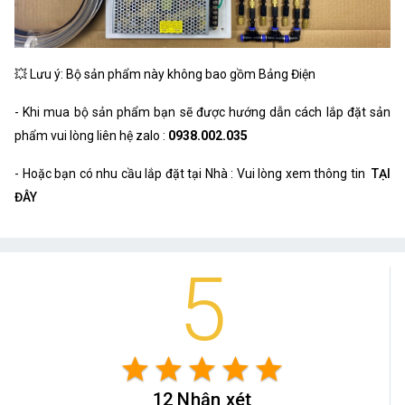
💥 Lưu ý: Bộ sản phẩm này không bao gồm Bảng Điện
- Khi mua bộ sản phẩm bạn sẽ được hướng dẫn cách lắp đặt sản
phẩm vui lòng liên hệ zalo :
0938.002.035
- Hoặc bạn có nhu cầu lắp đặt tại Nhà : Vui lòng xem thông tin
TẠI
ĐÂY
5
star
star
star
star
star
12 Nhận xét