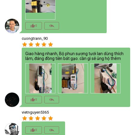
thumb_up_alt
reply_all
0
cuongtrann_90
star
star
star
star
star
Giao hàng nhanh, Bộ phun sương tưới lan dùng thích
lắm, đáng đồng tiền bát gạo. cần gì sẽ ủng hộ thêm
thumb_up_alt
reply_all
0
vietnguyen5365
star
star
star
star
star
thumb_up_alt
reply_all
0