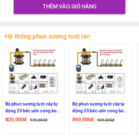
THÊM VÀO GIỎ HÀNG
Hệ thống phun sương tưới lan
Bộ phun sương tưới cây tự
Bộ phun sương tưới cây tự
động 20 béc uốn cong bơm
động 20 béc uốn cong bơm
đôi 96w time
đôi 96w điều khiển bằng
820,000đ
840,000đ
939,000đ
959,000đ
wifi