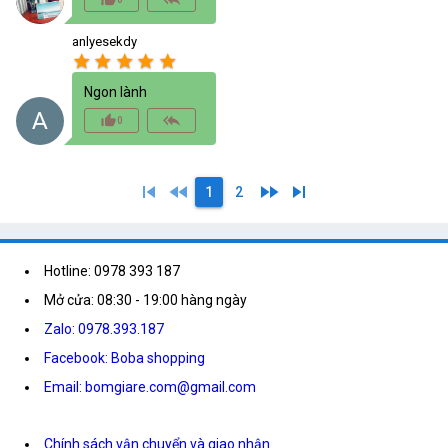
anlyesekdy
star
star
star
star
star
Ngon lành
A
thumb_up_alt
reply_all
0
skip_previous
fast_rewind
fast_forward
skip_next
1
2
Hotline: 0978 393 187
Mở cửa: 08:30 - 19:00 hàng ngày
Zalo: 0978.393.187
Facebook: Boba shopping
Email: bomgiare.com@gmail.com
Chính sách vận chuyển và giao nhận