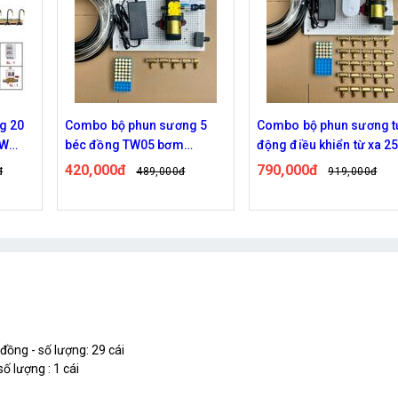
g 5
Combo bộ phun sương tự
Combo bộ phun sương t
động điều khiển từ xa 25
động bằng wifi 20 béc 
béc đồng bơm OM1521 + ổ
bơm OM1521 + ổ wifi
790,000đ
740,000đ
919,000đ
829,000đ
wifi
ồng - số lượng: 29 cái
 lượng : 1 cái