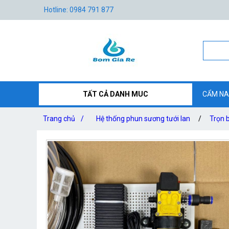
Hotline: 0984 791 877
TẤT CẢ DANH MUC
CẨM NA
Trang chủ
/
Hệ thống phun sương tưới lan
/
Trọn 