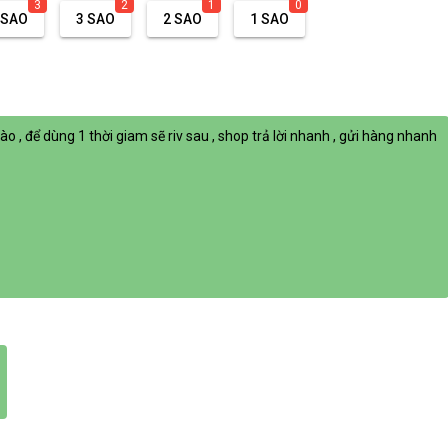
3
2
1
0
 SAO
3 SAO
2 SAO
1 SAO
 , để dùng 1 thời giam sẽ riv sau , shop trả lời nhanh , gửi hàng nhanh