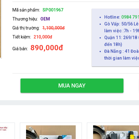
Mã sản phẩm:
SP001967
Hotline:
0984 79
Thương hiệu:
OEM
Gò Vấp: 50/56 Lê
Giá thị trường:
1,100,000đ
làm việc :7h - 19
Tiết kiệm:
210,000đ
Quận 11: 269/18 
đến 18h)
890,000đ
Giá bán:
Đà Nẵng : 41 Đoà
thời gian làm việ
MUA NGAY