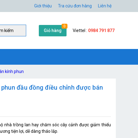
Giới thiệu
Tra cứu đơn hàng
Liên hệ
0
Giỏ hàng
Viettel :
0984 791 877
̀m kiếm
án kính phun
c phun đầu đồng điều chỉnh được bán
hộ nhà trồng lan hay chăm sóc cây cảnh được giảm thiểu
ương tiện lợi, dễ dàng tháo lắp.