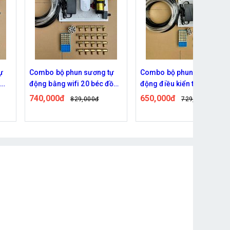
ự
Combo bộ phun sương tự
Combo bộ phun sương tự
đồng
động điều kiển từ xa bằng
động điều khiển bằng wifi
wifi 15 béc đồng bơm
10 béc đồng bơm OM1521
650,000đ
580,000đ
729,000đ
739,000đ
OM1521 +ổ wifi
+ ổ wifi