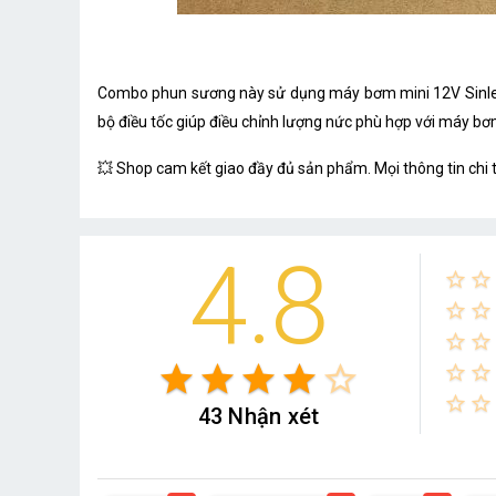
Combo phun sương này sử dụng máy bơm mini 12V Sinlead
bộ điều tốc giúp điều chỉnh lượng nức phù hợp với máy bơ
💥 Shop cam kết giao đầy đủ sản phẩm. Mọi thông tin chi t
4.8
star_border
star_border
star_border
star_border
star_border
star_border
star
star
star
star
star_border
star_border
star_border
star_border
star_border
43 Nhận xét