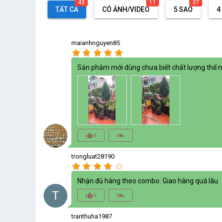
43
11
37
TẤT CẢ
CÓ ẢNH/VIDEO
5 SAO
4
maianhnguyen85
star
star
star
star
star
Sản phảm mới dùng chưa biết chất lượng thế nào
thumb_up_alt
reply_all
0
trongluat28190
star
star
star
star
star_border
Nhận đủ hàng theo combo. Giao hàng quá lâu.
T
thumb_up_alt
reply_all
0
tranthuha1987