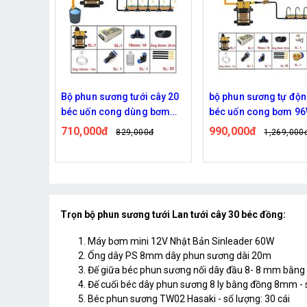
 cây 20
bộ phun sương tự động 20
Combo bộ phun sươn
g bơm
béc uốn cong bơm 96W
béc đồng TW05 bơm
time van từ ren 21 ra 12mm
OM1521
990,000đ
420,000đ
0đ
1,269,000đ
489,000đ
Trọn bộ phun sương tưới Lan tưới cây 30 béc đồng:
Máy bơm mini 12V Nhật Bản Sinleader 60W
Ống dây PS 8mm dây phun sương dài 20m
Đế giữa béc phun sương nối dây đầu 8- 8 mm bằng đ
Đế cuối béc dây phun sương 8 ly bằng đồng 8mm - số
Béc phun sương TW02 Hasaki - số lượng: 30 cái