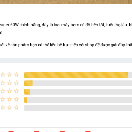
er 60W chính hãng, đây là loại máy bơm có độ bền tốt, tuổi thọ lâu. 
m.
iết về sản phẩm bạn có thể liên hệ trực tiếp với shop để được giải đáp t
star_border
star_border
star_border
star_border
star_border
star_border
star_border
star_border
star_border
star_border
star_border
star_border
star_border
star_border
star_border