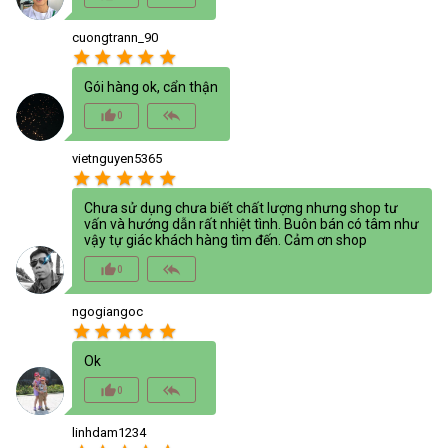
cuongtrann_90
star
star
star
star
star
Gói hàng ok, cẩn thận
thumb_up_alt
reply_all
0
vietnguyen5365
star
star
star
star
star
Chưa sử dụng chưa biết chất lượng nhưng shop tư
vấn và hướng dẫn rất nhiệt tình. Buôn bán có tâm như
vậy tự giác khách hàng tìm đến. Cảm ơn shop
thumb_up_alt
reply_all
0
ngogiangoc
star
star
star
star
star
Ok
thumb_up_alt
reply_all
0
linhdam1234