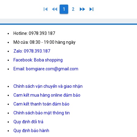
skip_previous
fast_rewind
fast_forward
skip_next
1
2
Hotline: 0978 393 187
Mở cửa: 08:30 - 19:00 hàng ngày
Zalo: 0978.393.187
Facebook: Boba shopping
Email: bomgiare.com@gmail.com
Chính sách vận chuyển và giao nhận
Cam kết mua hàng online đảm bảo
Cam kết thanh toán đảm bảo
Chính sách bảo mật thông tin
Quy định đổi trả
Quy định bảo hành