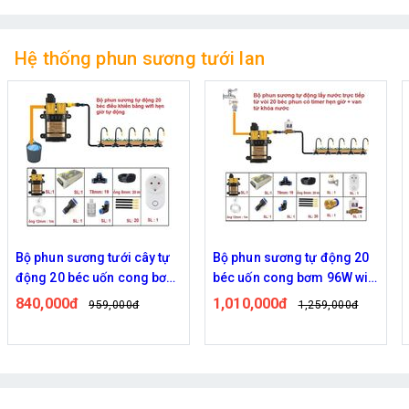
Hệ thống phun sương tưới lan
 phun sương tưới cây tự
Bộ phun sương tự động 20
Bộ p
ng 20 béc uốn cong bơm
béc uốn cong bơm 96W wifi
cây 
i 96w điều khiển bằng
van từ ren 21 ra 12mm
60w k
40,000đ
1,010,000đ
610
959,000đ
1,259,000đ
fi