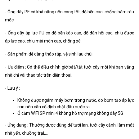
- Ống dây PE có khả năng uốn cong tốt, độ bền cao, chống bám rêu
mốc.
- Ống dây áp lực PU có độ bền kéo cao, độ đàn hồi cao, chịu được
áp lực cao, chịu mài mòn cao, chống xé.
- Sản phẩm dễ dàng tháo ráp, vệ sinh lau chùi
-
Ưu điểm
: Có thể điều chỉnh giờ bật/tắt tưới cây mỗi khi bạn vắng
nhà chỉ vài thao tác trên điện thoại.
-
Lưu ý
:
Không được ngâm máy bơm trong nước, do bơm tạo áp lực
cao nên cần cố định chặt đầu nước ra
Ổ cắm WIFI SP mini 4 không hỗ trợ mạng không dây 5G
-
Ứng dụng
: Thường được dùng để tưới lan, tưới cây cảnh, làm mát
nhà yến, chuồng trại,...