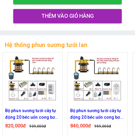
THÊM VÀO GIỎ HÀNG
Hệ thống phun sương tưới lan
Bộ phun sương tưới cây tự
Bộ phun sương tưới cây tự
động 20 béc uốn cong bơm
động 20 béc uốn cong bơm
đôi 96w time
đôi 96w điều khiển bằng
820,000đ
840,000đ
939,000đ
959,000đ
wifi