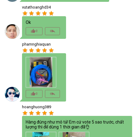
vutathoanghd34
star
star
star
star
star
Ok
thumb_up_alt
reply_all
0
phamnghiaquan
star
star
star
star
star
thumb_up_alt
reply_all
0
hoanghuong389
star
star
star
star
star
Hàng đúng như mô tả! Em cứ vote 5 sao trước, chất
lượng thì để dùng 1 thời gian đã👌