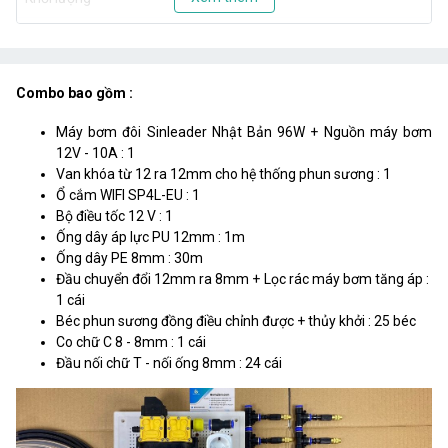
Combo bao gồm :
Máy bơm đôi Sinleader Nhật Bản 96W + Nguồn máy bơm
12V - 10A : 1
Van khóa từ 12 ra 12mm cho hệ thống phun sương : 1
Ổ cắm WIFI SP4L-EU : 1
Bộ điều tốc 12 V : 1
Ống dây áp lực PU 12mm : 1m
Ống dây PE 8mm : 30m
Đầu chuyển đổi 12mm ra 8mm + Lọc rác máy bơm tăng áp :
1 cái
Béc phun sương đồng điều chỉnh được + thủy khởi : 25 béc
Co chữ C 8 - 8mm : 1 cái
Đầu nối chữ T - nối ống 8mm : 24 cái