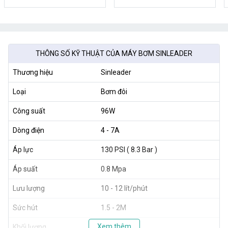
THÔNG SỐ KỸ THUẬT CỦA MÁY BƠM SINLEADER
Thương hiệu
Sinleader
Loại
Bơm đôi
Công suất
96W
Dòng điện
4 - 7A
Áp lực
130 PSI ( 8.3 Bar )
Áp suất
0.8 Mpa
Lưu lượng
10 - 12 lít/phút
Sức hút
1.5 - 2M
Xem thêm
Khối lượng
1.2 kg