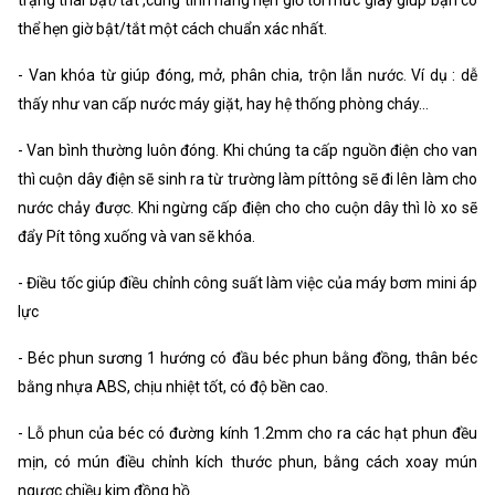
trạng thái bật/tắt ,cùng tính năng hẹn giờ tới mức giây giúp bạn có
thể hẹn giờ bật/tắt một cách chuẩn xác nhất.
- Van khóa từ giúp đóng, mở, phân chia, trộn lẫn nước. Ví dụ : dễ
thấy như van cấp nước máy giặt, hay hệ thống phòng cháy…
- Van bình thường luôn đóng. Khi chúng ta cấp nguồn điện cho van
thì cuộn dây điện sẽ sinh ra từ trường làm píttông sẽ đi lên làm cho
nước chảy được. Khi ngừng cấp điện cho cho cuộn dây thì lò xo sẽ
đẩy Pít tông xuống và van sẽ khóa.
- Điều tốc giúp điều chỉnh công suất làm việc của máy bơm mini áp
lực
- Béc phun sương 1 hướng có đầu béc phun bằng đồng, thân béc
bằng nhựa ABS, chịu nhiệt tốt, có độ bền cao.
- Lỗ phun của béc có đường kính 1.2mm cho ra các hạt phun đều
mịn, có mún điều chỉnh kích thước phun, bằng cách xoay mún
ngược chiều kim đồng hồ.