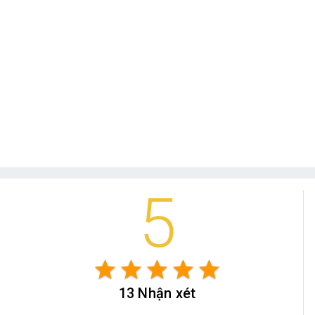
5
star
star
star
star
star
13 Nhận xét