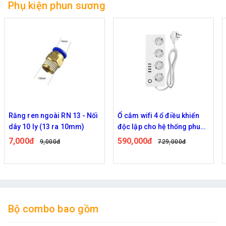
Phụ kiện phun sương
Răng ren ngoài RN 13 - Nối
Ổ cắm wifi 4 ổ điều khiển
dây 10 ly (13 ra 10mm)
độc lập cho hệ thống phun
sương
7,000đ
590,000đ
9,000đ
729,000đ
Bộ combo bao gồm