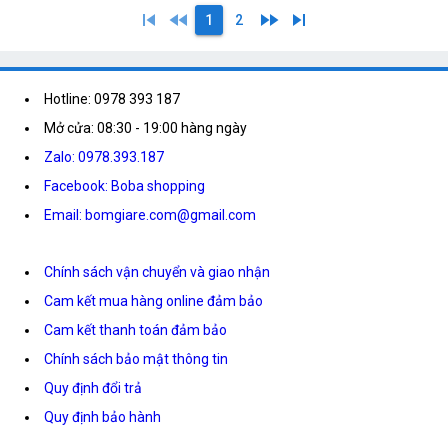
skip_previous
fast_rewind
fast_forward
skip_next
1
2
Hotline: 0978 393 187
Mở cửa: 08:30 - 19:00 hàng ngày
Zalo: 0978.393.187
Facebook: Boba shopping
Email: bomgiare.com@gmail.com
Chính sách vận chuyển và giao nhận
Cam kết mua hàng online đảm bảo
Cam kết thanh toán đảm bảo
Chính sách bảo mật thông tin
Quy định đổi trả
Quy định bảo hành